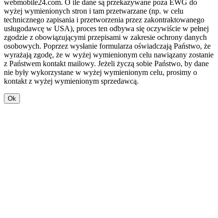
webmobile24.com. O ile dane są przekazywane poza EWG do
wyżej wymienionych stron i tam przetwarzane (np. w celu
technicznego zapisania i przetworzenia przez zakontraktowanego
usługodawcę w USA), proces ten odbywa się oczywiście w pełnej
zgodzie z obowiązującymi przepisami w zakresie ochrony danych
osobowych. Poprzez wysłanie formularza oświadczają Państwo, że
wyrażają zgodę, że w wyżej wymienionym celu nawiązany zostanie
z Państwem kontakt mailowy. Jeżeli życzą sobie Państwo, by dane
nie były wykorzystane w wyżej wymienionym celu, prosimy o
kontakt z wyżej wymienionym sprzedawcą.
Ok