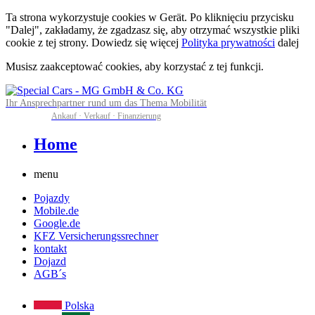
Ta strona wykorzystuje cookies w Gerät. Po kliknięciu przycisku
"Dalej", zakładamy, że zgadzasz się, aby otrzymać wszystkie pliki
cookie z tej strony. Dowiedz się więcej
Polityka prywatności
dalej
Musisz zaakceptować cookies, aby korzystać z tej funkcji.
Ihr Ansprechpartner rund um das Thema Mobilität
Ankauf · Verkauf · Finanzierung
Home
menu
Pojazdy
Mobile.de
Google.de
KFZ Versicherungssrechner
kontakt
Dojazd
AGB´s
Polska