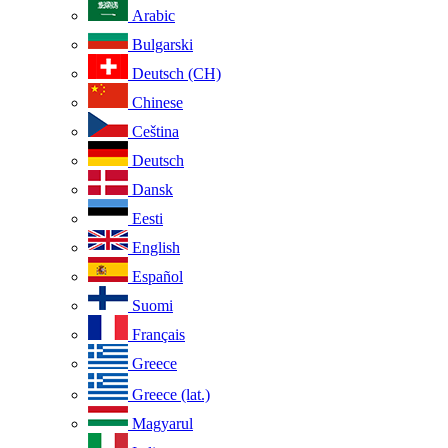
Arabic
Bulgarski
Deutsch (CH)
Chinese
Ceština
Deutsch
Dansk
Eesti
English
Español
Suomi
Français
Greece
Greece (lat.)
Magyarul