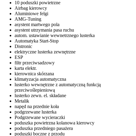
10 poduszki powietrzne
Airbag kierowcy
Aluminiowe felgi
AMG-Tuning
asystent martwego pola
asystent utrzymania pasa ruchu
autom. ustawianie wewnetrznego lusterka
Automatyka Start-Stop
Distronic
elektryczne lusterka zewnętrzne
ESP
filtr przeciwsadzowy
karta elektr.
kierownica skórzana
klimatyzacja automatyczna
lusterko wewnętrzne z automatyczną funkcją
przeciwoślepieniową
lusterko zewn. el. składane
Metalik
napęd na przednie koła
podgrzewane lusterka
Podgrzewane wycieraczki
poduszka powietrzna kolanowa kierowcy
poduszka przedniego pasażera
poduszki boczne z przodu