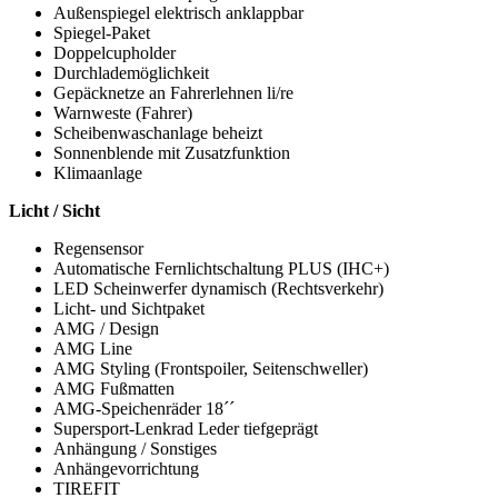
Außenspiegel elektrisch anklappbar
Spiegel-Paket
Doppelcupholder
Durchlademöglichkeit
Gepäcknetze an Fahrerlehnen li/re
Warnweste (Fahrer)
Scheibenwaschanlage beheizt
Sonnenblende mit Zusatzfunktion
Klimaanlage
Licht / Sicht
Regensensor
Automatische Fernlichtschaltung PLUS (IHC+)
LED Scheinwerfer dynamisch (Rechtsverkehr)
Licht- und Sichtpaket
AMG / Design
AMG Line
AMG Styling (Frontspoiler, Seitenschweller)
AMG Fußmatten
AMG-Speichenräder 18´´
Supersport-Lenkrad Leder tiefgeprägt
Anhängung / Sonstiges
Anhängevorrichtung
TIREFIT