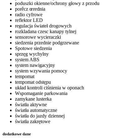
poduszki okienne/ochrony głowy z przodu
porêcz œrednia
radio cyfrowe
reflektor LED
regulacja świateł drogowych
rozkladana czesc kanapy tylnej
sensorowe wycieraczki
siedzenia przednie podgrzewane
Spotowe siedzenia
sprzęg wychylny
system ABS
system nawigacyjny
system wzywania pomocy
tempomat
tempomat odstępu
układ kontroli ciśnienia w oponach
Wspomaganie parkowania
zamykane lusterka
światła aktywne
światła automatyczne
światła do jazdy dziennej
światła zakrętowe
dodatkowe dane