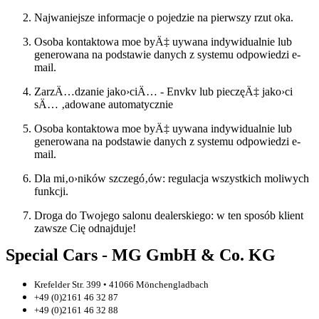
Najwaniejsze informacje o pojedzie na pierwszy rzut oka.
Osoba kontaktowa moe byÄ‡ uywana indywidualnie lub
generowana na podstawie danych z systemu odpowiedzi e-
mail.
ZarzÄ…dzanie jako›ciÄ… - Envkv lub pieczęÄ‡ jako›ci
sÄ… ‚adowane automatycznie
Osoba kontaktowa moe byÄ‡ uywana indywidualnie lub
generowana na podstawie danych z systemu odpowiedzi e-
mail.
Dla mi‚o›ników szczegó‚ów: regulacja wszystkich moliwych
funkcji.
Droga do Twojego salonu dealerskiego: w ten sposób klient
zawsze Cię odnajduje!
Special Cars - MG GmbH & Co. KG
Krefelder Str. 399 • 41066 Mönchengladbach
+49 (0)2161 46 32 87
+49 (0)2161 46 32 88