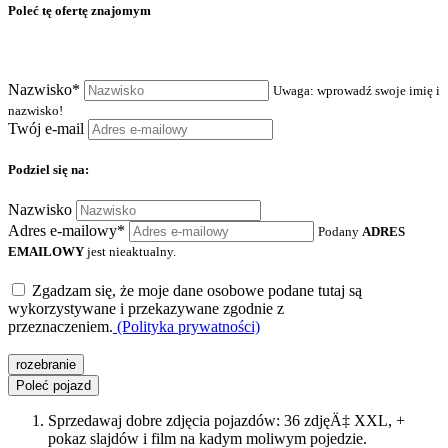
Poleć tę ofertę znajomym
Nazwisko*
Uwaga: wprowadź swoje imię i
nazwisko!
Twój e-mail
Podziel się na:
Nazwisko
Adres e-mailowy*
Podany
ADRES
EMAILOWY
jest nieaktualny.
Zgadzam się, że moje dane osobowe podane tutaj są
wykorzystywane i przekazywane zgodnie z
przeznaczeniem.
(Polityka prywatności)
rozebranie
Poleć pojazd
Sprzedawaj dobre zdjęcia pojazdów: 36 zdjęÄ‡ XXL, +
pokaz slajdów i film na kadym moliwym pojedzie.