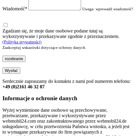
Wiadomość*
Uwaga: wprowadź wiadomość!
Zgadzam się, że moje dane osobowe podane tutaj są
wykorzystywane i przekazywane zgodnie z przeznaczeniem.
(Polityka prywatności)
Zaakceptuj wskazówki dotyczące ochrony danych.
rozebranie
Wysłać
Serdecznie zapraszamy do kontaktu z nami pod numerem telefonu:
+49 (0)2161 46 32 87
Informacje o ochronie danych
Wyżej wymienione dane osobowe są przechowywane,
przetwarzane, przekazywane i wykorzystywane przez
webmobil24.com oraz zakontraktowanego przez webmobil24.de
usługodawcę, w celu przetworzenia Państwa wniosku, a jeżeli jest
to wymagane przekazywane do firm powiązanych z