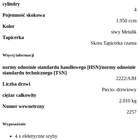
cylindry
4
Pojemność skokowa
1.950 ccm
Kolor
siwy Metalik
Tapicerka
Skora Tapicerka czarna
Więcej informacji
normy odnośnie standardu handlowego [HSN]/normy odnośnie
standardu technicznego [TSN]
2222/AJH
Liczba drzwi
Piecio- drzwiowy
ciężar całkowity
2.010 kg
Numer wewnetrzny
2257
Wyposażenie
4 x elektryczne szyby