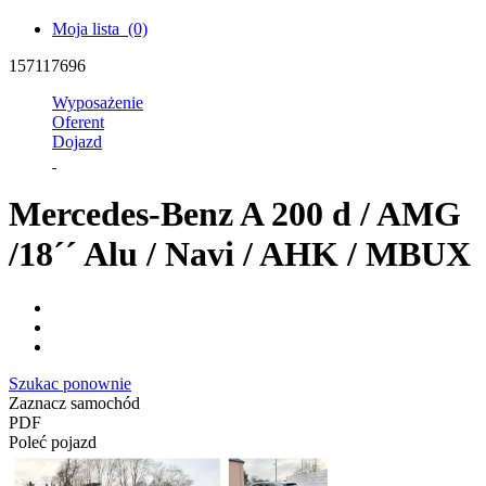
Moja lista
(0)
157117696
Wyposażenie
Oferent
Dojazd
Mercedes-Benz A 200 d / AMG
/18´´ Alu / Navi / AHK / MBUX
Szukac ponownie
Zaznacz samochód
PDF
Poleć pojazd