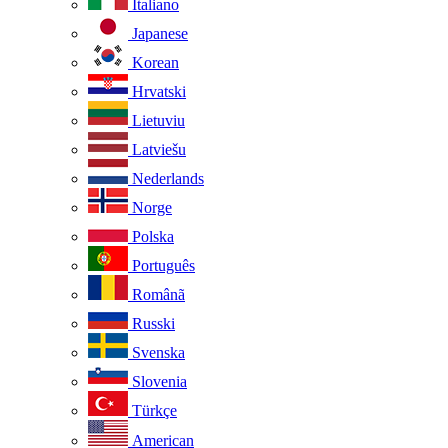
Italiano
Japanese
Korean
Hrvatski
Lietuviu
Latviešu
Nederlands
Norge
Polska
Português
Românã
Russki
Svenska
Slovenia
Türkçe
American