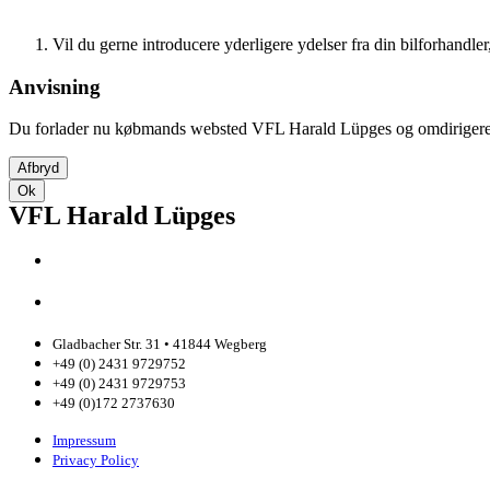
tilbage til startside
Vil du gerne introducere yderligere ydelser fra din bilforhandler
Anvisning
Du forlader nu købmands websted VFL Harald Lüpges og omdirigeres 
Afbryd
Ok
VFL Harald Lüpges
Gladbacher Str. 31 • 41844 Wegberg
+49 (0) 2431 9729752
+49 (0) 2431 9729753
+49 (0)172 2737630
Impressum
Privacy Policy