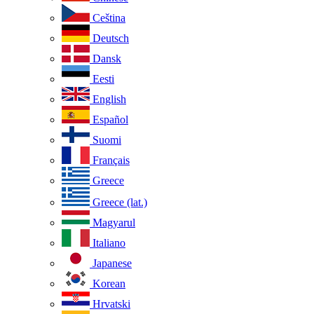
Ceština
Deutsch
Dansk
Eesti
English
Español
Suomi
Français
Greece
Greece (lat.)
Magyarul
Italiano
Japanese
Korean
Hrvatski