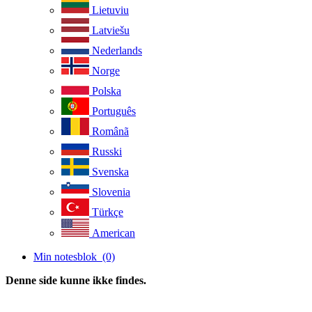
Lietuviu
Latviešu
Nederlands
Norge
Polska
Português
Românã
Russki
Svenska
Slovenia
Türkçe
American
Min notesblok
(0)
Denne side kunne ikke findes.