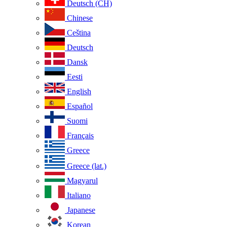
Deutsch (CH)
Chinese
Ceština
Deutsch
Dansk
Eesti
English
Español
Suomi
Français
Greece
Greece (lat.)
Magyarul
Italiano
Japanese
Korean