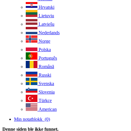
Hrvatski
Lietuviu
Latviešu
Nederlands
Norge
Polska
Português
Românã
Russki
Svenska
Slovenia
Türkçe
American
Min notatblokk
(0)
Denne siden ble ikke funnet.