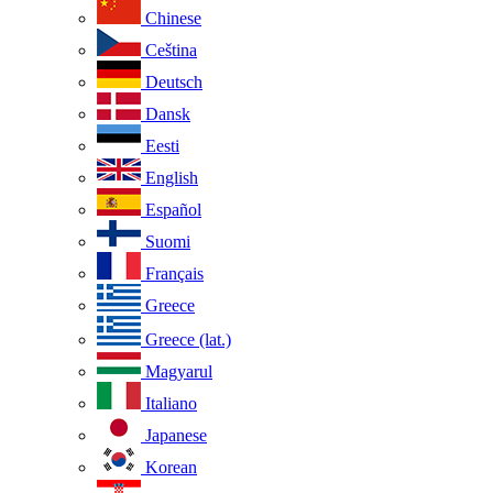
Chinese
Ceština
Deutsch
Dansk
Eesti
English
Español
Suomi
Français
Greece
Greece (lat.)
Magyarul
Italiano
Japanese
Korean