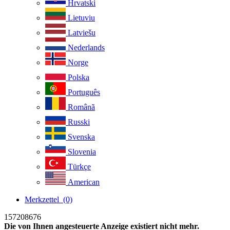
Hrvatski
Lietuviu
Latviešu
Nederlands
Norge
Polska
Português
Românã
Russki
Svenska
Slovenia
Türkçe
American
Merkzettel
(0)
157208676
Die von Ihnen angesteuerte Anzeige existiert nicht mehr.