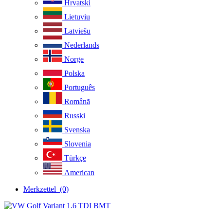
Hrvatski
Lietuviu
Latviešu
Nederlands
Norge
Polska
Português
Românã
Russki
Svenska
Slovenia
Türkçe
American
Merkzettel
(0)