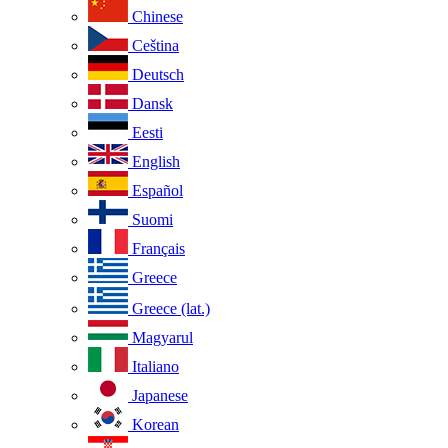
Chinese
Ceština
Deutsch
Dansk
Eesti
English
Español
Suomi
Français
Greece
Greece (lat.)
Magyarul
Italiano
Japanese
Korean