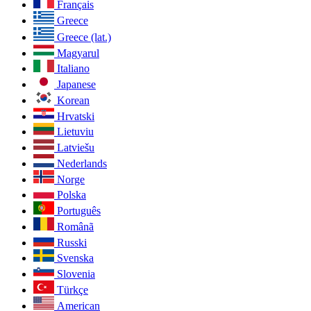
Français
Greece
Greece (lat.)
Magyarul
Italiano
Japanese
Korean
Hrvatski
Lietuviu
Latviešu
Nederlands
Norge
Polska
Português
Românã
Russki
Svenska
Slovenia
Türkçe
American