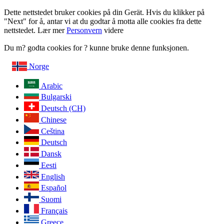
Dette nettstedet bruker cookies på din Gerät. Hvis du klikker på
"Next" for å, antar vi at du godtar å motta alle cookies fra dette
nettstedet. Lær mer
Personvern
videre
Du m? godta cookies for ? kunne bruke denne funksjonen.
Norge
Arabic
Bulgarski
Deutsch (CH)
Chinese
Ceština
Deutsch
Dansk
Eesti
English
Español
Suomi
Français
Greece