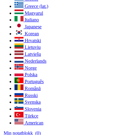
Greece (lat.)
Magyarul
Italiano
Japanese
Korean
Hrvatski
Lietuviu
Latviešu
Nederlands
Norge
Polska
Português
Românã
Russki
Svenska
Slovenia
Türkçe
American
Min notatblokk
(0)