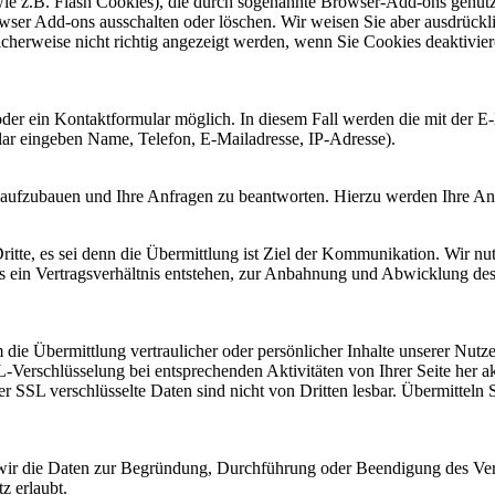
wie z.B. Flash Cookies), die durch sogenannte Browser-Add-ons genut
ser Add-ons ausschalten oder löschen. Wir weisen Sie aber ausdrückli
icherweise nicht richtig angezeigt werden, wenn Sie Cookies deaktivie
 oder ein Kontaktformular möglich. In diesem Fall werden die mit der 
mular eingeben Name, Telefon, E-Mailadresse, IP-Adresse).
ufzubauen und Ihre Anfragen zu beantworten. Hierzu werden Ihre Anfr
tte, es sei denn die Übermittlung ist Ziel der Kommunikation. Wir nu
aus ein Vertragsverhältnis entstehen, zur Anbahnung und Abwicklung des
ie Übermittlung vertraulicher oder persönlicher Inhalte unserer Nutzer
L-Verschlüsselung bei entsprechenden Aktivitäten von Ihrer Seite her akt
er SSL verschlüsselte Daten sind nicht von Dritten lesbar. Übermitteln S
wir die Daten zur Begründung, Durchführung oder Beendigung des Vertr
tz erlaubt.