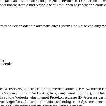
n Daten an auskunftsberechtigte Stellen übermitteln. Darüber hinaus 
 oder unsere Rechte und Ansprüche aus mit Ihnen bestehenden Schuldve
etroffene Person oder ein automatisiertes System eine Reihe von allge
langt
en werden
des Webservers gespeichert. Erfasst werden können die verwendeten 
es System auf unsere Webseite gelangt (sogenannte Referrer), die Unte
s auf die Webseite, eine Internet-Protokoll-Adresse (IP-Adresse), der 
von Angriffen auf unsere informationstechnologischen Systeme dienen.
keine Rückschlüsse auf die betroffene Person gezogen.