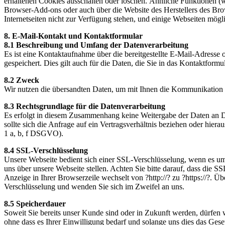
erhaltenen Cookies ausschalten oder löschen. Ähnliche Funktionen (
Browser-Add-ons oder auch über die Website des Herstellers des Brow
Internetseiten nicht zur Verfügung stehen, und einige Webseiten mögl
8. E-Mail-Kontakt und Kontaktformular
8.1 Beschreibung und Umfang der Datenverarbeitung
Es ist eine Kontaktaufnahme über die bereitgestellte E-Mail-Adresse
gespeichert. Dies gilt auch für die Daten, die Sie in das Kontaktfor
8.2 Zweck
Wir nutzen die übersandten Daten, um mit Ihnen die Kommunikation a
8.3 Rechtsgrundlage für die Datenverarbeitung
Es erfolgt in diesem Zusammenhang keine Weitergabe der Daten an Dri
sollte sich die Anfrage auf ein Vertragsverhältnis beziehen oder hier
1 a, b, f DSGVO).
8.4 SSL-Verschlüsselung
Unsere Webseite bedient sich einer SSL-Verschlüsselung, wenn es um d
uns über unsere Webseite stellen. Achten Sie bitte darauf, dass die SS
Anzeige in Ihrer Browserzeile wechselt von ?http://? zu ?https://?. Üb
Verschlüsselung und wenden Sie sich im Zweifel an uns.
8.5 Speicherdauer
Soweit Sie bereits unser Kunde sind oder in Zukunft werden, dürfen 
ohne dass es Ihrer Einwilligung bedarf und solange uns dies das Gese