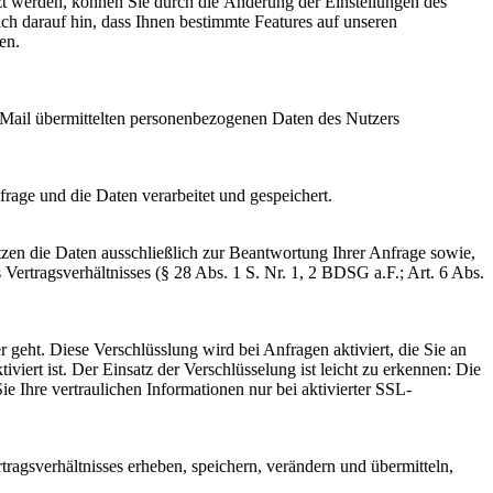
zt werden, können Sie durch die Änderung der Einstellungen des
ch darauf hin, dass Ihnen bestimmte Features auf unseren
ren.
E-Mail übermittelten personenbezogenen Daten des Nutzers
age und die Daten verarbeitet und gespeichert.
tzen die Daten ausschließlich zur Beantwortung Ihrer Anfrage sowie,
 Vertragsverhältnisses (§ 28 Abs. 1 S. Nr. 1, 2 BDSG a.F.; Art. 6 Abs.
 geht. Diese Verschlüsslung wird bei Anfragen aktiviert, die Sie an
iviert ist. Der Einsatz der Verschlüsselung ist leicht zu erkennen: Die
ie Ihre vertraulichen Informationen nur bei aktivierter SSL-
agsverhältnisses erheben, speichern, verändern und übermitteln,