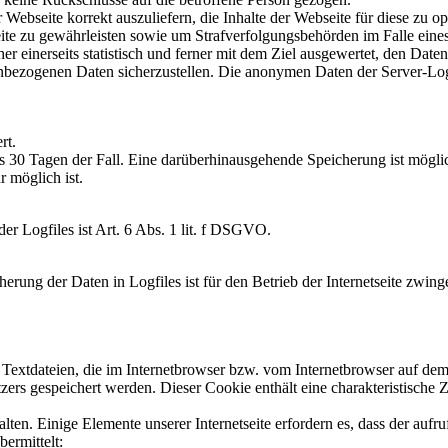
Webseite korrekt auszuliefern, die Inhalte der Webseite für diese zu op
te zu gewährleisten sowie um Strafverfolgungsbehörden im Falle eines
er einerseits statistisch und ferner mit dem Ziel ausgewertet, den Da
nenbezogenen Daten sicherzustellen. Die anonymen Daten der Server-Log
rt.
ens 30 Tagen der Fall. Eine darüberhinausgehende Speicherung ist mögli
 möglich ist.
r Logfiles ist Art. 6 Abs. 1 lit. f DSGVO.
rung der Daten in Logfiles ist für den Betrieb der Internetseite zwinge
Textdateien, die im Internetbrowser bzw. vom Internetbrowser auf de
ers gespeichert werden. Dieser Cookie enthält eine charakteristische Z
alten. Einige Elemente unserer Internetseite erfordern es, dass der auf
ermittelt: