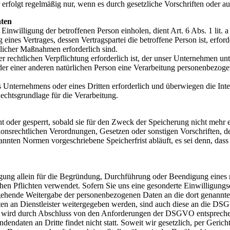
lgt regelmäßig nur, wenn es durch gesetzliche Vorschriften oder auf 
aten
Einwilligung der betroffenen Person einholen, dient Art. 6 Abs. 1 l
ines Vertrages, dessen Vertragspartei die betroffene Person ist, erford
glicher Maßnahmen erforderlich sind.
 rechtlichen Verpflichtung erforderlich ist, der unser Unternehmen unt
oder einer anderen natürlichen Person eine Verarbeitung personenbezoge
es Unternehmens oder eines Dritten erforderlich und überwiegen die In
 Rechtsgrundlage für die Verarbeitung.
oder gesperrt, sobald sie für den Zweck der Speicherung nicht mehr er
onsrechtlichen Verordnungen, Gesetzen oder sonstigen Vorschriften, d
nten Normen vorgeschriebene Speicherfrist abläuft, es sei denn, dass 
ung allein für die Begründung, Durchführung oder Beendigung eines re
ichen Pflichten verwendet. Sofern Sie uns eine gesonderte Einwilligun
ergehende Weitergabe der personenbezogenen Daten an die dort genannt
en an Dienstleister weitergegeben werden, sind auch diese an die D
 wird durch Abschluss von den Anforderungen der DSGVO entsprechend
daten an Dritte findet nicht statt. Soweit wir gesetzlich, per Gerich