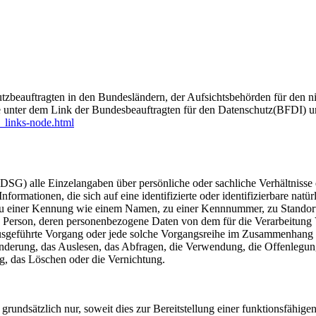
zbeauftragten in den Bundesländern, der Aufsichtsbehörden für den ni
e unter dem Link der Bundesbeauftragten für den Datenschutz(BFDI) u
_links-node.html
G) alle Einzelangaben über persönliche oder sachliche Verhältnisse 
mationen, die sich auf eine identifizierte oder identifizierbare natürl
ng zu einer Kennung wie einem Namen, zu einer Kennnummer, zu Stand
liche Person, deren personenbezogene Daten von dem für die Verarbeitung
en ausgeführte Vorgang oder jede solche Vorgangsreihe im Zusammenhang
nderung, das Auslesen, das Abfragen, die Verwendung, die Offenlegun
g, das Löschen oder die Vernichtung.
dsätzlich nur, soweit dies zur Bereitstellung einer funktionsfähigen 