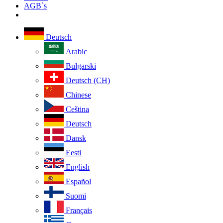
AGB`s
Deutsch
Arabic
Bulgarski
Deutsch (CH)
Chinese
Ceština
Deutsch
Dansk
Eesti
English
Español
Suomi
Français