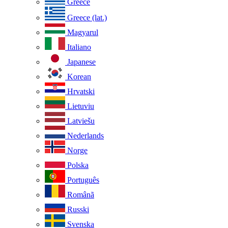
Greece
Greece (lat.)
Magyarul
Italiano
Japanese
Korean
Hrvatski
Lietuviu
Latviešu
Nederlands
Norge
Polska
Português
Românã
Russki
Svenska