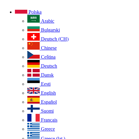
Polska
Arabic
Bulgarski
Deutsch (CH)
Chinese
Ceština
Deutsch
Dansk
Eesti
English
Español
Suomi
Français
Greece
Greece (lat.)