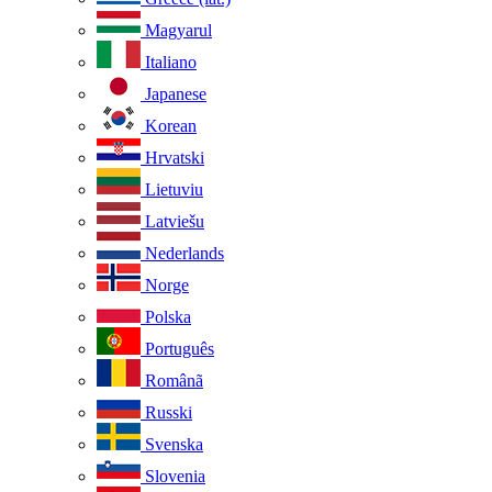
Magyarul
Italiano
Japanese
Korean
Hrvatski
Lietuviu
Latviešu
Nederlands
Norge
Polska
Português
Românã
Russki
Svenska
Slovenia