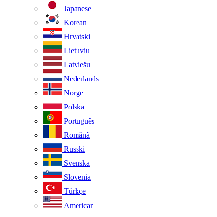
Japanese
Korean
Hrvatski
Lietuviu
Latviešu
Nederlands
Norge
Polska
Português
Românã
Russki
Svenska
Slovenia
Türkçe
American