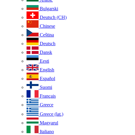
Bulgarski
Deutsch (CH)
Chinese
Ceština
Deutsch
Dansk
Eesti
English
Español
Suomi
Français
Greece
Greece (lat.)
Magyarul
Italiano