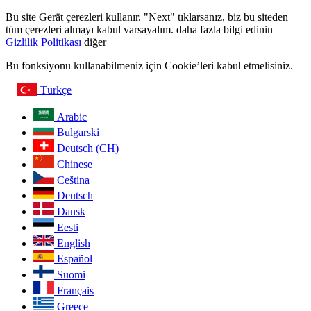
Bu site Gerät çerezleri kullanır. "Next" tıklarsanız, biz bu siteden
tüm çerezleri almayı kabul varsayalım. daha fazla bilgi edinin
Gizlilik Politikası
diğer
Bu fonksiyonu kullanabilmeniz için Cookie’leri kabul etmelisiniz.
Türkçe
Arabic
Bulgarski
Deutsch (CH)
Chinese
Ceština
Deutsch
Dansk
Eesti
English
Español
Suomi
Français
Greece