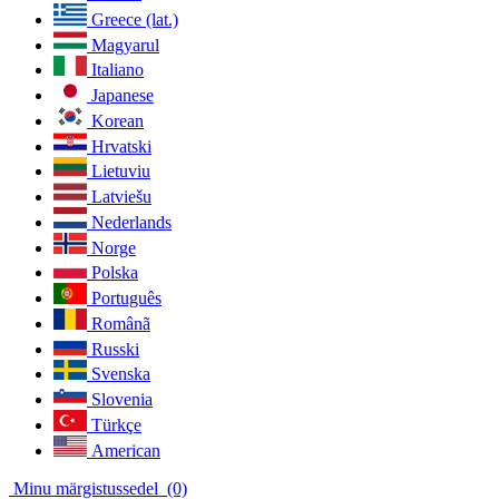
Greece (lat.)
Magyarul
Italiano
Japanese
Korean
Hrvatski
Lietuviu
Latviešu
Nederlands
Norge
Polska
Português
Românã
Russki
Svenska
Slovenia
Türkçe
American
Minu märgistussedel
(0)