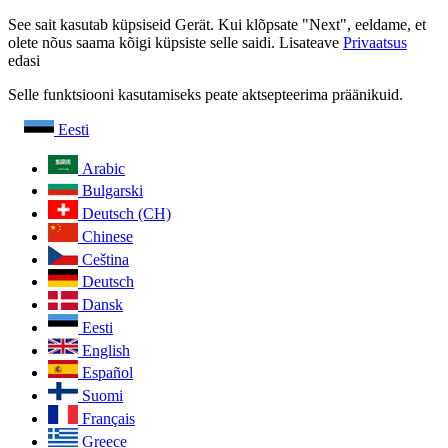
See sait kasutab küpsiseid Gerät. Kui klõpsate "Next", eeldame, et
olete nõus saama kõigi küpsiste selle saidi. Lisateave
Privaatsus
edasi
Selle funktsiooni kasutamiseks peate aktsepteerima präänikuid.
Eesti
Arabic
Bulgarski
Deutsch (CH)
Chinese
Ceština
Deutsch
Dansk
Eesti
English
Español
Suomi
Français
Greece