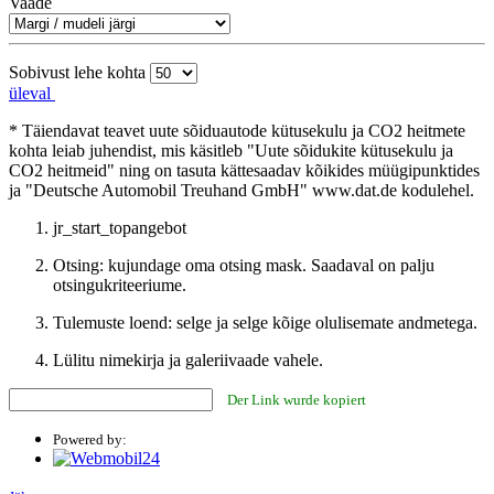
Vaade
Sobivust lehe kohta
üleval
* Täiendavat teavet uute sõiduautode kütusekulu ja CO2 heitmete
kohta leiab juhendist, mis käsitleb "Uute sõidukite kütusekulu ja
CO2 heitmeid" ning on tasuta kättesaadav kõikides müügipunktides
ja "Deutsche Automobil Treuhand GmbH" www.dat.de kodulehel.
jr_start_topangebot
Otsing: kujundage oma otsing mask. Saadaval on palju
otsingukriteeriume.
Tulemuste loend: selge ja selge kõige olulisemate andmetega.
Lülitu nimekirja ja galeriivaade vahele.
Der Link wurde kopiert
Powered by: