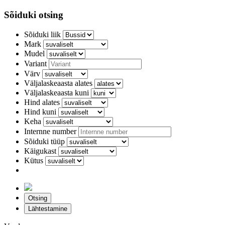
Sõiduki otsing
Sõiduki liik
Mark
Mudel
Variant
Värv
Väljalaskeaasta alates
Väljalaskeaasta kuni
Hind alates
Hind kuni
Keha
Internne number
Sõiduki tüüp
Käigukast
Kütus
Otsing
Lähtestamine