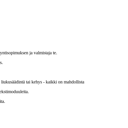
yntisopimuksen ja valmistaja te.
s.
 liukusäädintä tai kehys - kaikki on mahdollista
tekstimoduuleita.
ta.