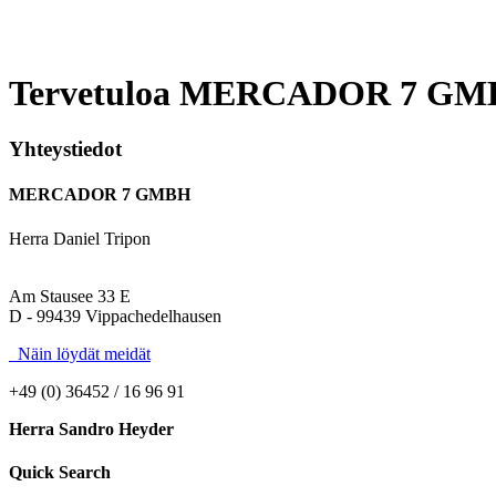
Tervetuloa MERCADOR 7 G
Solaris Urbino 8.9 LE
57.834 EUR
Yhteystiedot
Scania Citywide LF /
65.450 EUR
MERCADOR 7 GMBH
Herra Daniel Tripon
Volvo 8700 LE /
15.351 EUR
Am Stausee 33 E
D - 99439 Vippachedelhausen
MAN A78 / Lion´s
53.431 EUR
Näin löydät meidät
+49 (0) 36452 / 16 96 91
MAN A39 / Lion´s
17.731 EUR
Herra Sandro Heyder
Quick Search
Iveco Crossway LE /
22.134 EUR