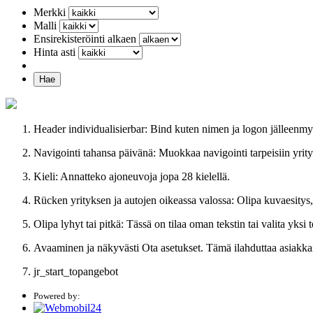
Merkki
Malli
Ensirekisteröinti alkaen
Hinta asti
Hae
MAN A21 / Lion´s
17.731 EUR
Header individualisierbar: Bind kuten nimen ja logon jälleenmy
Navigointi tahansa päivänä: Muokkaa navigointi tarpeisiin yrity
Setra S 415 UL
17.731 EUR
Kieli: Annatteko ajoneuvoja jopa 28 kielellä.
Rücken yrityksen ja autojen oikeassa valossa: Olipa kuvaesitys,
Mercedes-Benz O 550 Integro
35.581 EUR
Olipa lyhyt tai pitkä: Tässä on tilaa oman tekstin tai valita yksi 
Avaaminen ja näkyvästi Ota asetukset. Tämä ilahduttaa asiakkai
Iveco Crossway LE /
19.397 EUR
jr_start_topangebot
Powered by:
MAN A78 / Lion´s
35.581 EUR