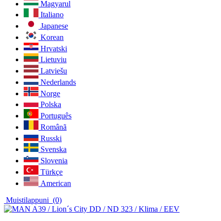
Magyarul
Italiano
Japanese
Korean
Hrvatski
Lietuviu
Latviešu
Nederlands
Norge
Polska
Português
Românã
Russki
Svenska
Slovenia
Türkçe
American
Muistilappuni
(0)