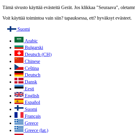
Tämä sivusto käyttää evästeitä Gerät. Jos klikkaa "Seuraava", oletamme,
Voit käyttää toimintoa vain siin? tapauksessa, ett? hyväksyt evästeet.
Suomi
Arabic
Bulgarski
Deutsch (CH)
Chinese
Ceština
Deutsch
Dansk
Eesti
English
Español
Suomi
Français
Greece
Greece (lat.)