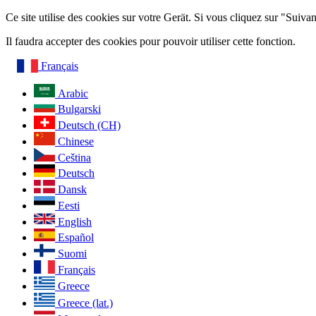
Ce site utilise des cookies sur votre Gerät. Si vous cliquez sur "Suiv
Il faudra accepter des cookies pour pouvoir utiliser cette fonction.
Français
Arabic
Bulgarski
Deutsch (CH)
Chinese
Ceština
Deutsch
Dansk
Eesti
English
Español
Suomi
Français
Greece
Greece (lat.)