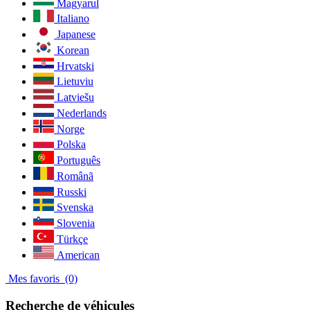
Magyarul
Italiano
Japanese
Korean
Hrvatski
Lietuviu
Latviešu
Nederlands
Norge
Polska
Português
Românã
Russki
Svenska
Slovenia
Türkçe
American
Mes favoris
(0)
Recherche de véhicules