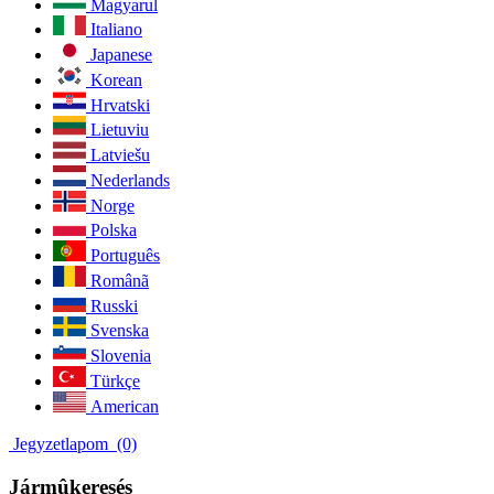
Magyarul
Italiano
Japanese
Korean
Hrvatski
Lietuviu
Latviešu
Nederlands
Norge
Polska
Português
Românã
Russki
Svenska
Slovenia
Türkçe
American
Jegyzetlapom
(0)
Jármûkeresés