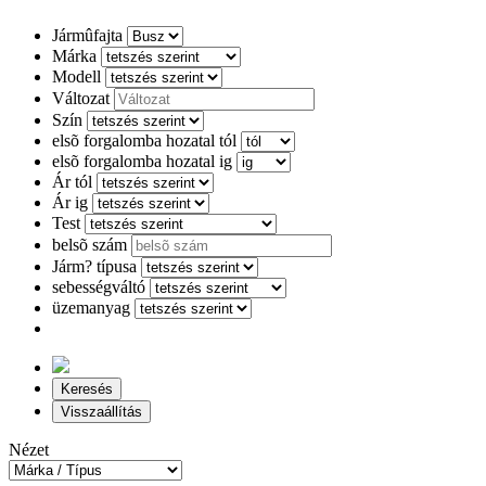
Jármûfajta
Márka
Modell
Változat
Szín
elsõ forgalomba hozatal tól
elsõ forgalomba hozatal ig
Ár tól
Ár ig
Test
belsõ szám
Járm? típusa
sebességváltó
üzemanyag
Keresés
Visszaállítás
Nézet