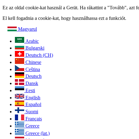
Ez az oldal cookie-kat használ a Gerät. Ha rákattint a "Tovább", azt 
El kell fogadnia a cookie-kat, hogy használhassa ezt a funkciót.
Magyarul
Arabic
Bulgarski
Deutsch (CH)
Chinese
Ceština
Deutsch
Dansk
Eesti
English
Español
Suomi
Français
Greece
Greece (lat.)