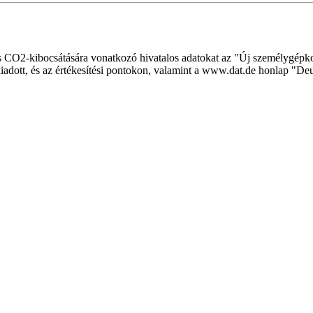
s CO2-kibocsátására vonatkozó hivatalos adatokat az "Új személygépk
dott, és az értékesítési pontokon, valamint a www.dat.de honlap "D