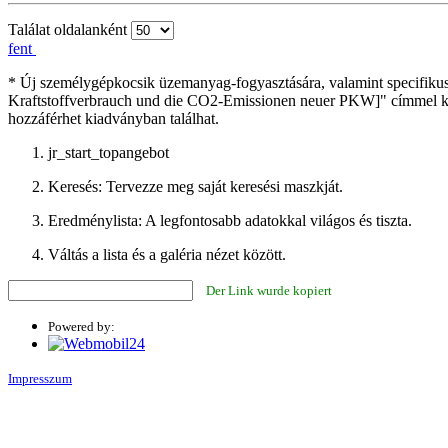
Találat oldalanként
fent
* Új személygépkocsik üzemanyag-fogyasztására, valamint specifiku
Kraftstoffverbrauch und die CO2-Emissionen neuer PKW]" címmel kia
hozzáférhet kiadványban találhat.
jr_start_topangebot
Keresés: Tervezze meg saját keresési maszkját.
Eredménylista: A legfontosabb adatokkal világos és tiszta.
Váltás a lista és a galéria nézet között.
Der Link wurde kopiert
Powered by:
Impresszum