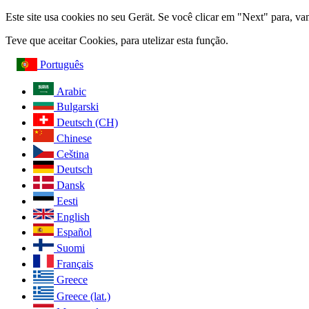
Este site usa cookies no seu Gerät. Se você clicar em "Next" para, v
Teve que aceitar Cookies, para utelizar esta função.
Português
Arabic
Bulgarski
Deutsch (CH)
Chinese
Ceština
Deutsch
Dansk
Eesti
English
Español
Suomi
Français
Greece
Greece (lat.)