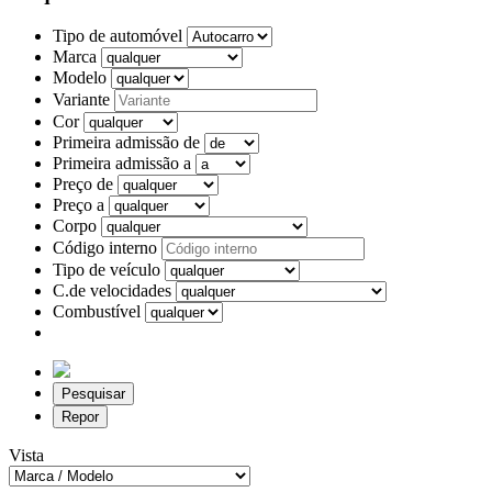
Tipo de automóvel
Marca
Modelo
Variante
Cor
Primeira admissão de
Primeira admissão a
Preço de
Preço a
Corpo
Código interno
Tipo de veículo
C.de velocidades
Combustível
Pesquisar
Repor
Vista