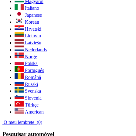
Magyarul
Italiano
Japanese
Korean
Hrvatski
Lietuviu
Latviešu
Nederlands
Norge
Polska
Português
Românã
Russki
Svenska
Slovenia
Türkçe
American
O meu lembrete
(0)
Pesquisar automóvel