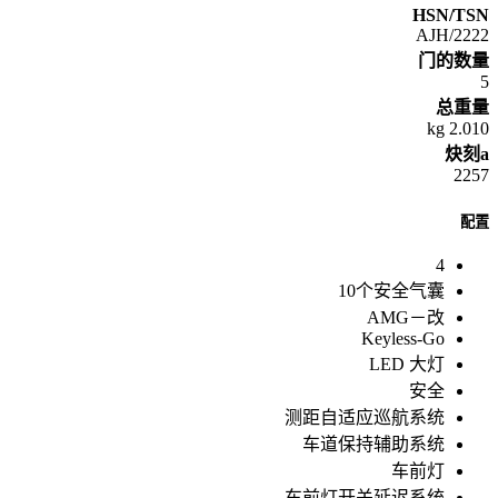
HSN/TSN
2222/AJH
门的数量
5
总重量
2.010 kg
炔刻a
2257
配置
4
10个安全气囊
AMG－改
Keyless-Go
LED 大灯
安全
测距自适应巡航系统
车道保持辅助系统
车前灯
车前灯开关延迟系统