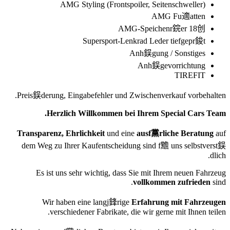
AMG Styling (Frontspoiler, Seitenschweller)
AMG Fu適atten
AMG-Speichenr鋎er 18创
Supersport-Lenkrad Leder tiefgepr鋑t
Anh鋘gung / Sonstiges
Anh鋘gevorrichtung
TIREFIT
Preis鋘derung, Eingabefehler und Zwischenverkauf vorbehalten.
Herzlich Willkommen bei Ihrem Special Cars Team.
Transparenz, Ehrlichkeit
und eine
ausf黨rliche Beratung
auf
dem Weg zu Ihrer Kaufentscheidung sind f黵 uns selbstverst鋘
dlich.
Es ist uns sehr wichtig, dass Sie mit Ihrem neuen Fahrzeug
vollkommen zufrieden
sind.
Wir haben eine langj鋒rige
Erfahrung mit Fahrzeugen
verschiedener Fabrikate, die wir gerne mit Ihnen teilen.