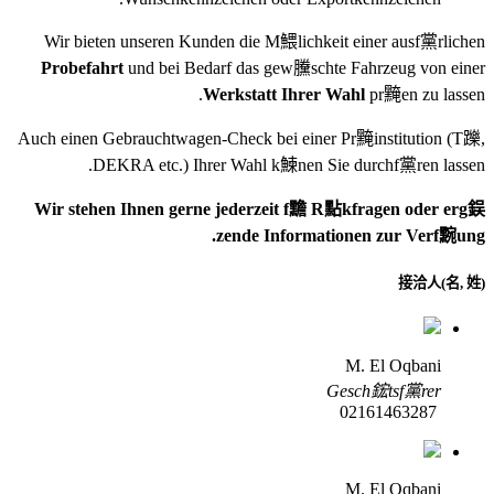
Wir bieten unseren Kunden die M鰃lichkeit einer ausf黨rlichen
Probefahrt
und bei Bedarf das gew黱schte Fahrzeug von einer
Werkstatt Ihrer Wahl
pr黤en zu lassen.
Auch einen Gebrauchtwagen-Check bei einer Pr黤institution
(T躒,
DEKRA etc.)
Ihrer Wahl k鰊nen Sie durchf黨ren lassen.
Wir stehen Ihnen gerne jederzeit f黵 R點kfragen oder erg鋘
zende Informationen zur Verf黦ung.
接洽人(名, 姓)
M. El Oqbani
Gesch鋐tsf黨rer
02161463287
M. El Oqbani