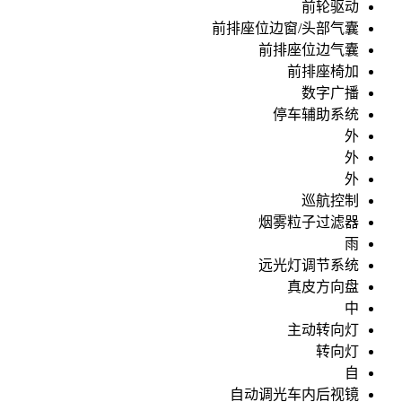
前轮驱动
前排座位边窗/头部气囊
前排座位边气囊
前排座椅加
数字广播
停车辅助系统
外
外
外
巡航控制
烟雾粒子过滤器
雨
远光灯调节系统
真皮方向盘
中
主动转向灯
转向灯
自
自动调光车内后视镜