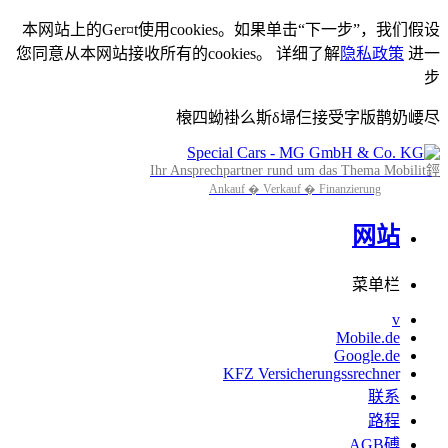
本网站上的Ger¤t使用cookies。如果单击“下一步”，我们假设
您同意从本网站接收所有的cookies。 详细了解
隐私政策
进一
步
榱四蚴褂么斯δ埽仨接受字版鹊奶崾尽
Ihr Ansprechpartner rund um das Thema Mobilit鋞
Ankauf � Verkauf � Finanzierung
网站
菜单栏
v
Mobile.de
Google.de
KFZ Versicherungssrechner
联系
路程
AGB磗