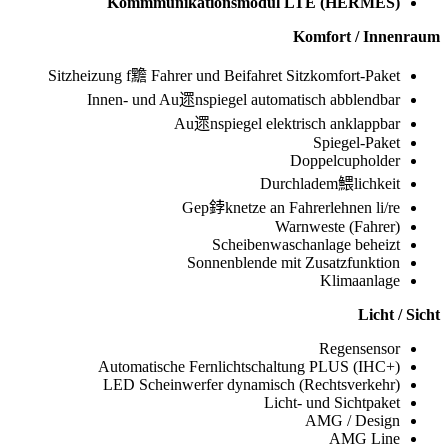
Kommmunikationsmodul LTE (HERMES)
Komfort / Innenraum
Sitzheizung f黵 Fahrer und Beifahret Sitzkomfort-Paket
Innen- und Au遝nspiegel automatisch abblendbar
Au遝nspiegel elektrisch anklappbar
Spiegel-Paket
Doppelcupholder
Durchladem鰃lichkeit
Gep鋍knetze an Fahrerlehnen li/re
Warnweste (Fahrer)
Scheibenwaschanlage beheizt
Sonnenblende mit Zusatzfunktion
Klimaanlage
Licht / Sicht
Regensensor
Automatische Fernlichtschaltung PLUS (IHC+)
LED Scheinwerfer dynamisch (Rechtsverkehr)
Licht- und Sichtpaket
AMG / Design
AMG Line