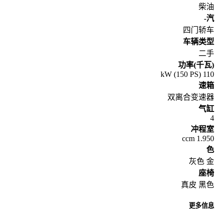
柴油
汽-
四门轿车
车辆类型
二手
功率(千瓦)
110 kW (150 PS)
速箱
双离合变速器
气缸
4
冲程室
1.950 ccm
色
灰色 金
座椅
真皮 黑色
更多信息