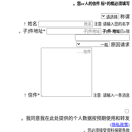
您or人的信件
标*的框必须填写。
称谓
姓名
注意:请输入您的名字！
子]件地址*
子]件-地址
已o效。
原因请求
信件*
注意: 请输入一条消息！
我同意我在此处提供的个人数据按预期使用和转发。
(隐私政策)
您必须接受资料保密条款。