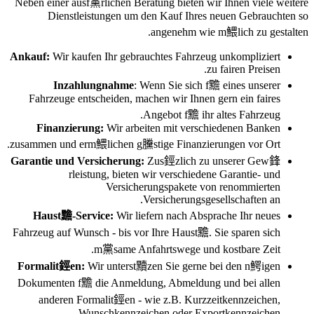
Neben einer ausf黨rlichen Beratung bieten wir Ihnen viele weitere
Dienstleistungen um den Kauf Ihres neuen Gebrauchten so
angenehm wie m鰃lich zu gestalten.
Ankauf:
Wir kaufen Ihr gebrauchtes Fahrzeug unkompliziert
zu fairen Preisen.
Inzahlungnahme
: Wenn Sie sich f黵 eines unserer
Fahrzeuge entscheiden, machen wir Ihnen gern ein faires
Angebot f黵 ihr altes Fahrzeug.
Finanzierung:
Wir arbeiten mit verschiedenen Banken
zusammen und erm鰃lichen g黱stige Finanzierungen vor Ort.
Garantie und Versicherung:
Zus鋞zlich zu unserer Gew鋒
rleistung, bieten wir verschiedene Garantie- und
Versicherungspakete von renommierten
Versicherungsgesellschaften an.
Haust黵-Service:
Wir liefern nach Absprache Ihr neues
Fahrzeug auf Wunsch - bis vor Ihre Haust黵. Sie sparen sich
m黨same Anfahrtswege und kostbare Zeit.
Formalit鋞en:
Wir unterst黷zen Sie gerne bei den n鰐igen
Dokumenten f黵 die Anmeldung, Abmeldung und bei allen
anderen Formalit鋞en - wie z.B. Kurzzeitkennzeichen,
Wunschkennzeichen oder Exportkennzeichen.