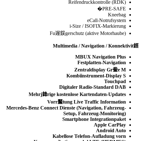
Reifendruckkontrolle (RDK)
PRE-SAFE�
Kneebag
eCall-Notrufsystem
i-Size / ISOFIX-Markierung
Fu遟鋘gerschutz (aktive Motorhaube)
Multimedia / Navigation / Konnektivit鋞
MBUX Navigation Plus
Festplatten-Navigation
Zentraldisplay Gr鲞e M
Kombiinstrument-Display S
Touchpad
Digitaler Radio-Standard DAB
Mehrj鋒rige kostenlose Kartendaten-Updates
Vorr黶tung Live Traffic Information
Mercedes-Benz Connect Dienste (Navigation, Fahrzeug-
Setup, Fahrzeug-Monitoring)
Smartphone Integrationpaket
Apple CarPlay
Android Auto
Kabellose Telefon-Aufladung vorn