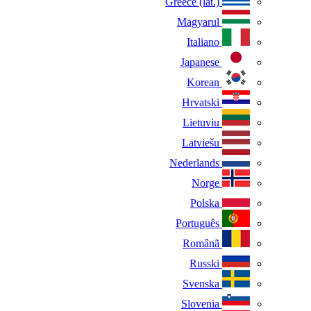
Greece (lat.)
Magyarul
Italiano
Japanese
Korean
Hrvatski
Lietuviu
Latviešu
Nederlands
Norge
Polska
Português
Românã
Russki
Svenska
Slovenia