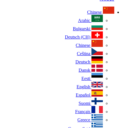
Chinese
Arabic
Bulgarski
Deutsch (CH)
Chinese
Ceština
Deutsch
Dansk
Eesti
English
Español
Suomi
Français
Greece