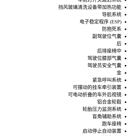
挡风玻璃清洗设备带加热功能
导航系统
电子稳定程序 (ESP)
防抱死系
副驾驶位气囊
后
后排座椅中
驾驶位膝部气囊
驾驶员安全气囊
金
紧急呼叫系统
可摆动的挂车牵引装置
可电动折叠的车外后视镜
铝合金轮毂
轮胎压力监测系统
盲角辅助系统
跑车座椅
启动停止自动装置