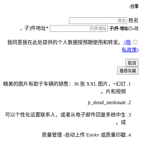
分享:
姓名
子]件地址*
子]件-地址
已o效。
我同意我在此处提供的个人数据按预期使用和转发。
(隐
私政策)
取消
推荐车辆
精美的图片有助于车辆的销售：36 张 XXL 图片，+幻灯
片和视频。
jr_detail_merkmale
可以个性化设置联系人，或者从电子邮件回复系统中生
成。
质量管理 -自动上传 Envkv 或质量印戳