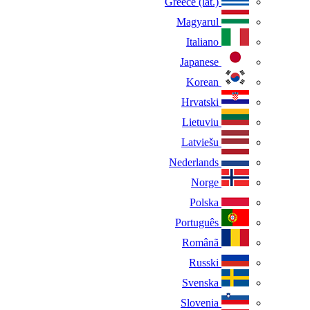
Greece (lat.)
Magyarul
Italiano
Japanese
Korean
Hrvatski
Lietuviu
Latviešu
Nederlands
Norge
Polska
Português
Românã
Russki
Svenska
Slovenia