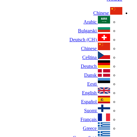
Chinese
Arabic
Bulgarski
Deutsch (CH)
Chinese
Ceština
Deutsch
Dansk
Eesti
English
Español
Suomi
Français
Greece