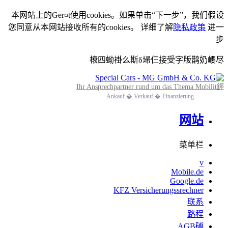
本网站上的Ger¤t使用cookies。如果单击“下一步”，我们假设
您同意从本网站接收所有的cookies。 详细了解
隐私政策
进一
步
榱四蚴褂么斯δ埽仨接受字版鹊奶崾尽
Ihr Ansprechpartner rund um das Thema Mobilit鋞
Ankauf � Verkauf � Finanzierung
网站
菜单栏
v
Mobile.de
Google.de
KFZ Versicherungssrechner
联系
路程
AGB磗