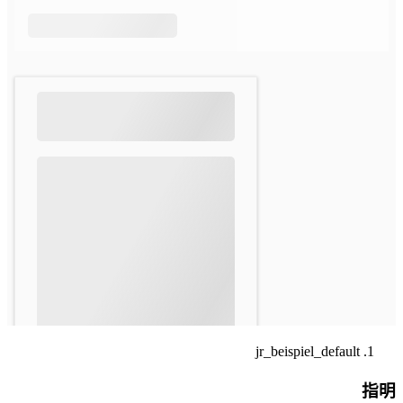
jr_beispiel_default
指明