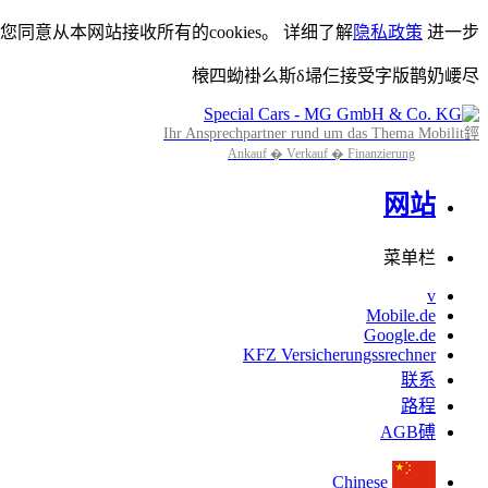
设您同意从本网站接收所有的cookies。 详细了解
隐私政策
进一步
榱四蚴褂么斯δ埽仨接受字版鹊奶崾尽
Ihr Ansprechpartner rund um das Thema Mobilit鋞
Ankauf � Verkauf � Finanzierung
网站
菜单栏
v
Mobile.de
Google.de
KFZ Versicherungssrechner
联系
路程
AGB磗
Chinese