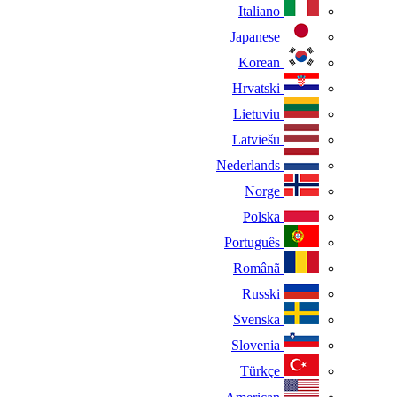
Italiano
Japanese
Korean
Hrvatski
Lietuviu
Latviešu
Nederlands
Norge
Polska
Português
Românã
Russki
Svenska
Slovenia
Türkçe