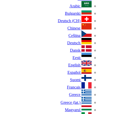
Arabic
Bulgarski
Deutsch (CH)
Chinese
Ceština
Deutsch
Dansk
Eesti
English
Español
Suomi
Français
Greece
Greece (lat.)
Magyarul