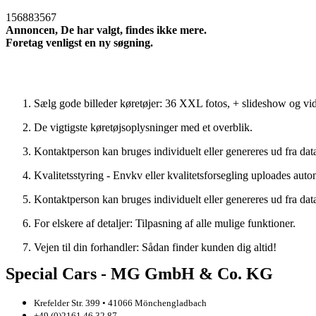
156883567
Annoncen, De har valgt, findes ikke mere.
Foretag venligst en ny søgning.
Ny søgning
Sælg gode billeder køretøjer: 36 XXL fotos, + slideshow og vid
De vigtigste køretøjsoplysninger med et overblik.
Kontaktperson kan bruges individuelt eller genereres ud fra dat
Kvalitetsstyring - Envkv eller kvalitetsforsegling uploades auto
Kontaktperson kan bruges individuelt eller genereres ud fra dat
For elskere af detaljer: Tilpasning af alle mulige funktioner.
Vejen til din forhandler: Sådan finder kunden dig altid!
Special Cars - MG GmbH & Co. KG
Krefelder Str. 399 • 41066 Mönchengladbach
+49 (0)2161 46 32 87