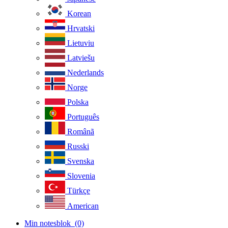
Korean
Hrvatski
Lietuviu
Latviešu
Nederlands
Norge
Polska
Português
Românã
Russki
Svenska
Slovenia
Türkçe
American
Min notesblok
(0)