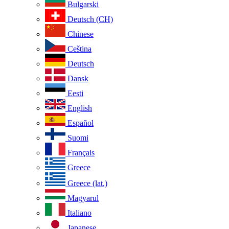
Bulgarski
Deutsch (CH)
Chinese
Ceština
Deutsch
Dansk
Eesti
English
Español
Suomi
Français
Greece
Greece (lat.)
Magyarul
Italiano
Japanese