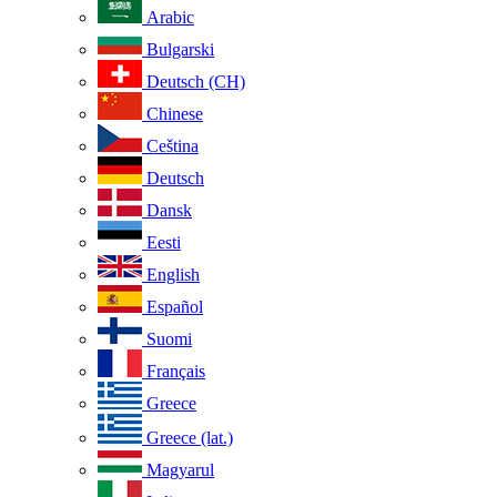
Arabic
Bulgarski
Deutsch (CH)
Chinese
Ceština
Deutsch
Dansk
Eesti
English
Español
Suomi
Français
Greece
Greece (lat.)
Magyarul