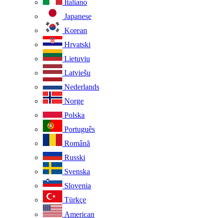
Italiano
Japanese
Korean
Hrvatski
Lietuviu
Latviešu
Nederlands
Norge
Polska
Português
Românã
Russki
Svenska
Slovenia
Türkçe
American