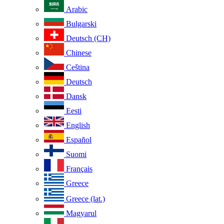
Arabic
Bulgarski
Deutsch (CH)
Chinese
Ceština
Deutsch
Dansk
Eesti
English
Español
Suomi
Français
Greece
Greece (lat.)
Magyarul