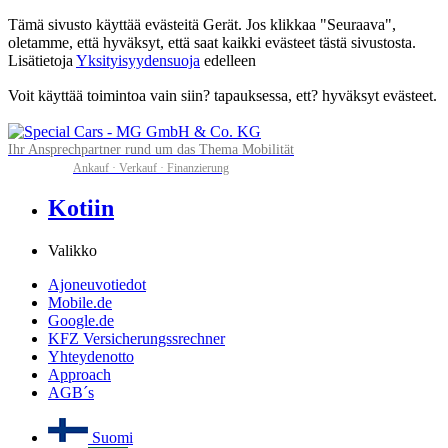
Tämä sivusto käyttää evästeitä Gerät. Jos klikkaa "Seuraava",
oletamme, että hyväksyt, että saat kaikki evästeet tästä sivustosta.
Lisätietoja
Yksityisyydensuoja
edelleen
Voit käyttää toimintoa vain siin? tapauksessa, ett? hyväksyt evästeet.
Ihr Ansprechpartner rund um das Thema Mobilität
Ankauf · Verkauf · Finanzierung
Kotiin
Valikko
Ajoneuvotiedot
Mobile.de
Google.de
KFZ Versicherungssrechner
Yhteydenotto
Approach
AGB´s
Suomi