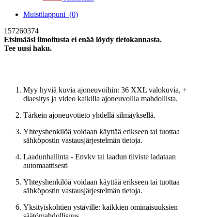
Muistilappuni
(0)
157260374
Etsimääsi ilmoitusta ei enää löydy tietokannasta.
Tee uusi haku.
Uusi haku
Myy hyviä kuvia ajoneuvoihin: 36 XXL valokuvia, +
diaesitys ja video kaikilla ajoneuvoilla mahdollista.
Tärkein ajoneuvotieto yhdellä silmäyksellä.
Yhteyshenkilöä voidaan käyttää erikseen tai tuottaa
sähköpostin vastausjärjestelmän tietoja.
Laadunhallinta - Envkv tai laadun tiiviste ladataan
automaattisesti
Yhteyshenkilöä voidaan käyttää erikseen tai tuottaa
sähköpostin vastausjärjestelmän tietoja.
Yksityiskohtien ystäville: kaikkien ominaisuuksien
säätömahdollisuus.