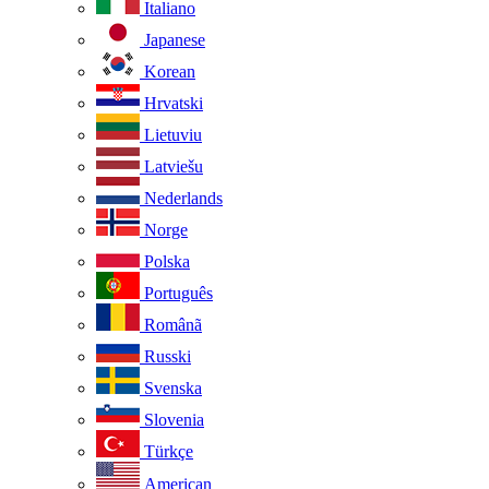
Italiano
Japanese
Korean
Hrvatski
Lietuviu
Latviešu
Nederlands
Norge
Polska
Português
Românã
Russki
Svenska
Slovenia
Türkçe
American