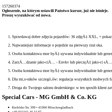
157260374
Ogłoszenie, na którym ustawili Państwo kursor, już nie istnieje.
Proszę wyszukiwać od nowa.
Szukac ponownie
Sprzedawaj dobre zdjęcia pojazdów: 36 zdjęÄ‡ XXL, + pokaz 
Najwaniejsze informacje o pojedzie na pierwszy rzut oka.
Osoba kontaktowa moe byÄ‡ uywana indywidualnie lub genero
ZarzÄ…dzanie jako›ciÄ… - Envkv lub pieczęÄ‡ jako›ci sÄ…
Osoba kontaktowa moe byÄ‡ uywana indywidualnie lub genero
Dla mi‚o›ników szczegó‚ów: regulacja wszystkich moliwych fu
Droga do Twojego salonu dealerskiego: w ten sposób klient za
Special Cars - MG GmbH & Co. KG
Krefelder Str. 399 • 41066 Mönchengladbach
+49 (0)2161 46 32 87