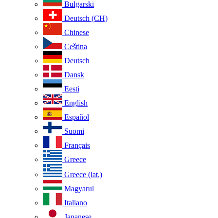
Bulgarski
Deutsch (CH)
Chinese
Ceština
Deutsch
Dansk
Eesti
English
Español
Suomi
Français
Greece
Greece (lat.)
Magyarul
Italiano
Japanese