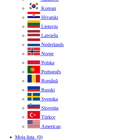
Korean
Hrvatski
Lietuviu
Latviešu
Nederlands
Norge
Polska
Português
Românã
Russki
Svenska
Slovenia
Türkçe
American
Moja lista
(0)