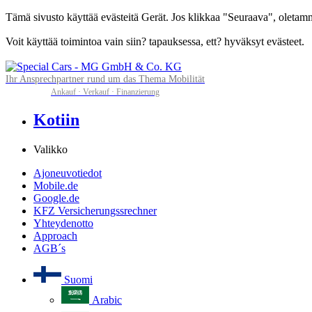
Tämä sivusto käyttää evästeitä Gerät. Jos klikkaa "Seuraava", oletamme,
Voit käyttää toimintoa vain siin? tapauksessa, ett? hyväksyt evästeet.
Ihr Ansprechpartner rund um das Thema Mobilität
Ankauf · Verkauf · Finanzierung
Kotiin
Valikko
Ajoneuvotiedot
Mobile.de
Google.de
KFZ Versicherungssrechner
Yhteydenotto
Approach
AGB´s
Suomi
Arabic