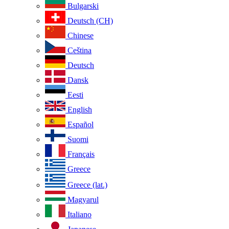
Bulgarski
Deutsch (CH)
Chinese
Ceština
Deutsch
Dansk
Eesti
English
Español
Suomi
Français
Greece
Greece (lat.)
Magyarul
Italiano