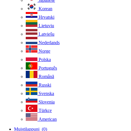
Japanese
Korean
Hrvatski
Lietuviu
Latviešu
Nederlands
Norge
Polska
Português
Românã
Russki
Svenska
Slovenia
Türkçe
American
Muistilappuni
(0)