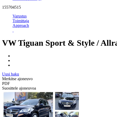
155704515
Varustus
Toimittaja
Approach
VW Tiguan Sport & Style / Allr
Uusi haku
Merkitse ajoneuvo
PDF
Suosittele ajoneuvoa