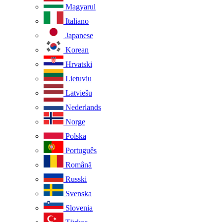
Magyarul
Italiano
Japanese
Korean
Hrvatski
Lietuviu
Latviešu
Nederlands
Norge
Polska
Português
Românã
Russki
Svenska
Slovenia