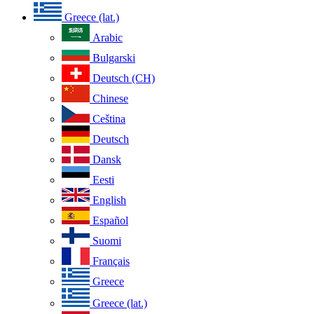
Greece (lat.)
Arabic
Bulgarski
Deutsch (CH)
Chinese
Ceština
Deutsch
Dansk
Eesti
English
Español
Suomi
Français
Greece
Greece (lat.)