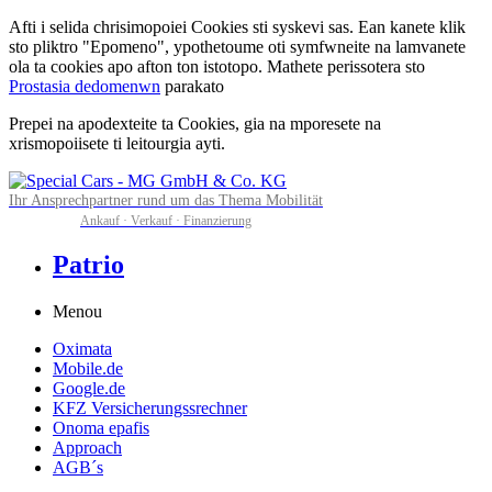
Afti i selida chrisimopoiei Cookies sti syskevi sas. Ean kanete klik
sto pliktro "Epomeno", ypothetoume oti symfwneite na lamvanete
ola ta cookies apo afton ton istotopo. Mathete perissotera sto
Prostasia dedomenwn
parakato
Prepei na apodexteite ta Cookies, gia na mporesete na
xrismopoiisete ti leitourgia ayti.
Ihr Ansprechpartner rund um das Thema Mobilität
Ankauf · Verkauf · Finanzierung
Patrio
Menou
Oximata
Mobile.de
Google.de
KFZ Versicherungssrechner
Onoma epafis
Approach
AGB´s