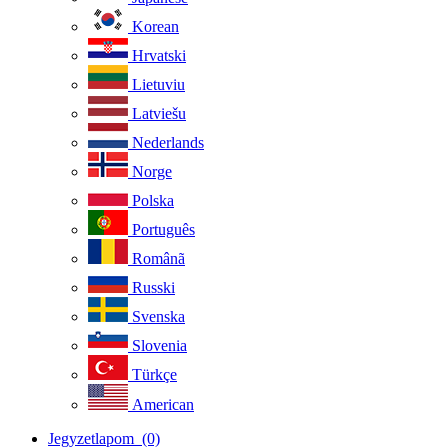
Korean
Hrvatski
Lietuviu
Latviešu
Nederlands
Norge
Polska
Português
Românã
Russki
Svenska
Slovenia
Türkçe
American
Jegyzetlapom
(0)