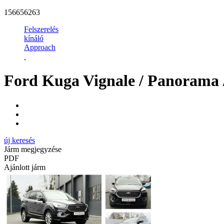
156656263
Felszerelés
kínáló
Approach
Ford Kuga Vignale / Panorama 
új keresés
Járm megjegyzése
PDF
Ajánlott járm