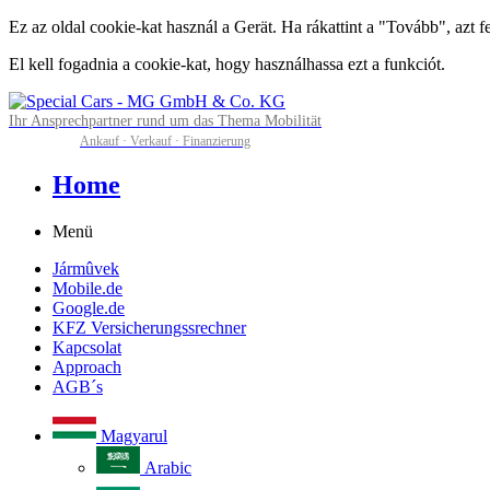
Ez az oldal cookie-kat használ a Gerät. Ha rákattint a "Tovább", azt 
El kell fogadnia a cookie-kat, hogy használhassa ezt a funkciót.
Ihr Ansprechpartner rund um das Thema Mobilität
Ankauf · Verkauf · Finanzierung
Home
Menü
Jármûvek
Mobile.de
Google.de
KFZ Versicherungssrechner
Kapcsolat
Approach
AGB´s
Magyarul
Arabic