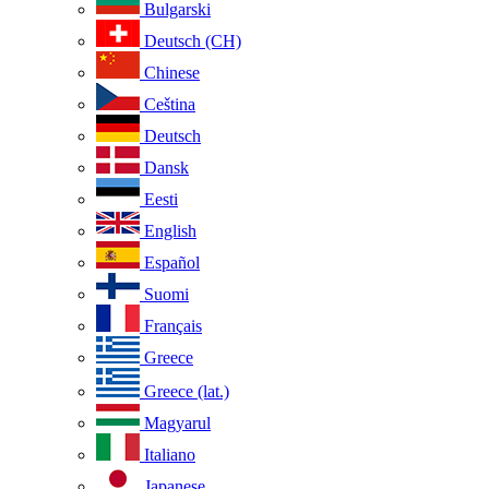
Bulgarski
Deutsch (CH)
Chinese
Ceština
Deutsch
Dansk
Eesti
English
Español
Suomi
Français
Greece
Greece (lat.)
Magyarul
Italiano
Japanese