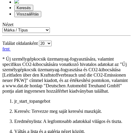
Keresés
Visszaállítás
Nézet
Találat oldalanként
fent
* Új személygépkocsik üzemanyag-fogyasztására, valamint
specifikus CO2-kibocsátására vonatkozó hivatalos adatokat az "Új
személygépkocsik üzemanyag-fogyasztása és CO2-kibocsátása
[Leitfaden über den Kraftstoffverbrauch und die CO2-Emissionen
neuer PKW]" címmel kiadott, és az értékesítési pontokon, valamint
a www.dat.de honlap "Deutschen Automobil Treuhand GmbH"
pontja alatt ingyenesen hozzáférhet kiadványban találhat.
jr_start_topangebot
Keresés: Tervezze meg saját keresési maszkját.
Eredménylista: A legfontosabb adatokkal világos és tiszta.
Váltás a lista és a galéria nézet között.