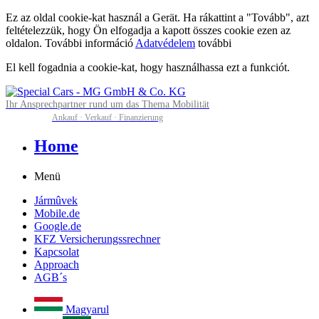
Ez az oldal cookie-kat használ a Gerät. Ha rákattint a "Tovább", azt
feltételezzük, hogy Ön elfogadja a kapott összes cookie ezen az
oldalon. További információ
Adatvédelem
további
El kell fogadnia a cookie-kat, hogy használhassa ezt a funkciót.
Ihr Ansprechpartner rund um das Thema Mobilität
Ankauf · Verkauf · Finanzierung
Home
Menü
Jármûvek
Mobile.de
Google.de
KFZ Versicherungssrechner
Kapcsolat
Approach
AGB´s
Magyarul