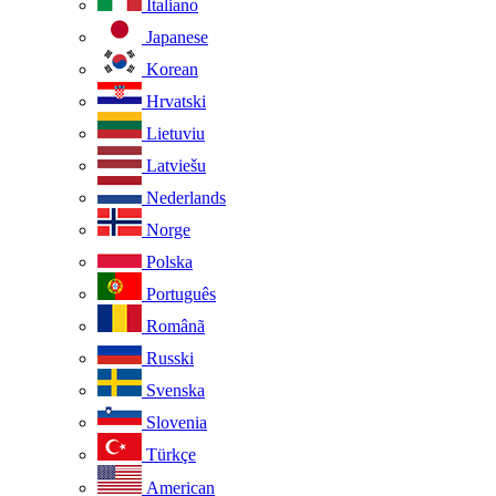
Italiano
Japanese
Korean
Hrvatski
Lietuviu
Latviešu
Nederlands
Norge
Polska
Português
Românã
Russki
Svenska
Slovenia
Türkçe
American