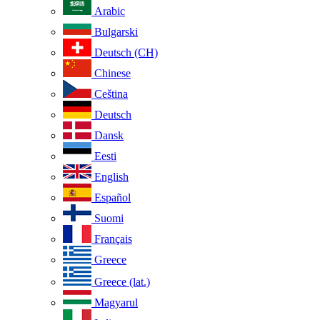
Arabic
Bulgarski
Deutsch (CH)
Chinese
Ceština
Deutsch
Dansk
Eesti
English
Español
Suomi
Français
Greece
Greece (lat.)
Magyarul