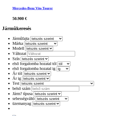
Mercedes-Benz Vito Tourer
50.900 €
Jármûkeresés
Jármûfajta
Márka
Modell
Változat
Szín
elsõ forgalomba hozatal tól
elsõ forgalomba hozatal ig
Ár tól
Ár ig
Test
belsõ szám
Járm? típusa
sebességváltó
üzemanyag