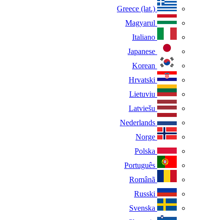
Greece (lat.)
Magyarul
Italiano
Japanese
Korean
Hrvatski
Lietuviu
Latviešu
Nederlands
Norge
Polska
Português
Românã
Russki
Svenska