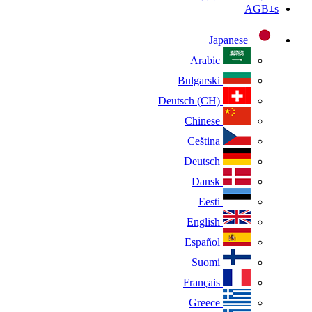
AGBｴs
Japanese
Arabic
Bulgarski
Deutsch (CH)
Chinese
Ceština
Deutsch
Dansk
Eesti
English
Español
Suomi
Français
Greece