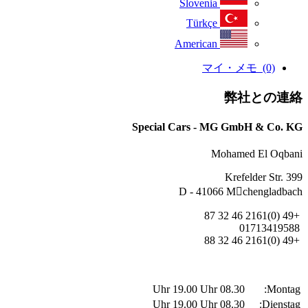
Slovenia
Türkçe
American
マイ・メモ
(0)
弊社との連絡
Special Cars - MG GmbH & Co. KG
Mohamed El Oqbani
Krefelder Str. 399
D - 41066 Mchengladbach
+49 (0)2161 46 32 87
01713419588
+49 (0)2161 46 32 88
19.00 Uhr
08.30 Uhr
Montag:
19.00 Uhr
08.30 Uhr
Dienstag: