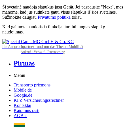
Ši svetainė naudoja slapukus jūsų Gerät. Jei paspausite "Next", mes
manome, kad jūs sutinkate gauti visus slapukus iš šios svetainės.
Sužinokite daugiau
Privatumo politika
toliau
Kad galtumte naudotis ia funkcija, turi bti jungtas slapukø
naudojimas.
Ihr Ansprechpartner rund um das Thema Mobilität
Ankauf · Verkauf · Finanzierung
Pirmas
Meniu
Transporto priemons
Mobile.de
Google.de
KFZ Versicherungssrechner
Kontaktai
Kaip mus rasti
AGB“s