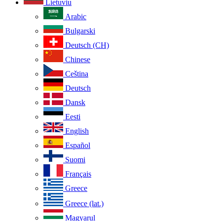
Lietuviu
Arabic
Bulgarski
Deutsch (CH)
Chinese
Ceština
Deutsch
Dansk
Eesti
English
Español
Suomi
Français
Greece
Greece (lat.)
Magyarul