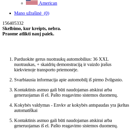
American
Mano užrašinė
(0)
156405332
Skelbimo, kur kreipts, nebra.
Praome atlikti nauj paiek.
Nauja paieka
Parduokite gerus nuotraukų automobilius: 36 XXL
nuotraukas, + skaidrių demonstraciją ir vaizdo įrašus
kiekvienoje transporto priemonėje.
Svarbiausia informacija apie automobilį iš pirmo žvilgsnio.
Kontaktinis asmuo gali būti naudojamas atskirai arba
generuojamas iš el. Pašto reagavimo sistemos duomenų.
Kokybės valdymas - Envkv ar kokybės antspaudas yra įkeltas
automatiškai
Kontaktinis asmuo gali būti naudojamas atskirai arba
generuojamas iš el. Pašto reagavimo sistemos duomenų.