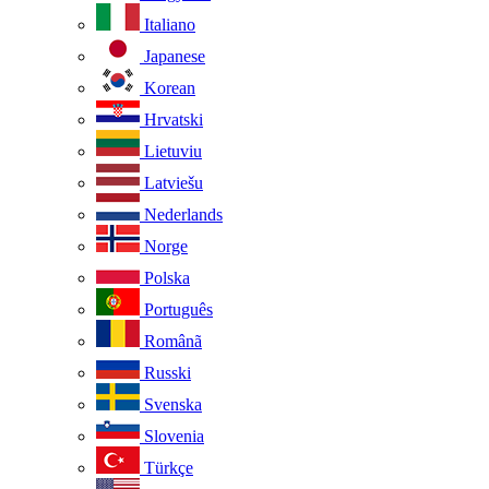
Italiano
Japanese
Korean
Hrvatski
Lietuviu
Latviešu
Nederlands
Norge
Polska
Português
Românã
Russki
Svenska
Slovenia
Türkçe