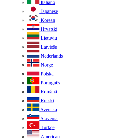
Italiano
Japanese
Korean
Hrvatski
Lietuviu
Latviešu
Nederlands
Norge
Polska
Português
Românã
Russki
Svenska
Slovenia
Türkçe
American