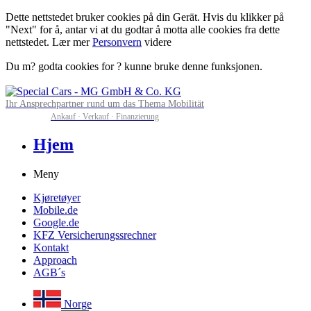
Dette nettstedet bruker cookies på din Gerät. Hvis du klikker på
"Next" for å, antar vi at du godtar å motta alle cookies fra dette
nettstedet. Lær mer
Personvern
videre
Du m? godta cookies for ? kunne bruke denne funksjonen.
Ihr Ansprechpartner rund um das Thema Mobilität
Ankauf · Verkauf · Finanzierung
Hjem
Meny
Kjøretøyer
Mobile.de
Google.de
KFZ Versicherungssrechner
Kontakt
Approach
AGB´s
Norge