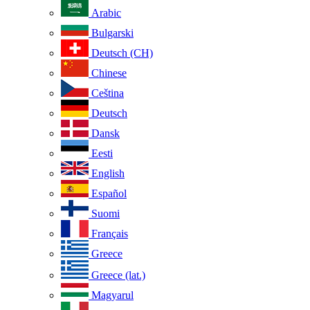
Arabic
Bulgarski
Deutsch (CH)
Chinese
Ceština
Deutsch
Dansk
Eesti
English
Español
Suomi
Français
Greece
Greece (lat.)
Magyarul