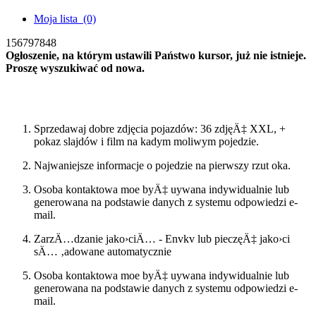
Moja lista
(0)
156797848
Ogłoszenie, na którym ustawili Państwo kursor, już nie istnieje.
Proszę wyszukiwać od nowa.
Szukac ponownie
Sprzedawaj dobre zdjęcia pojazdów: 36 zdjęÄ‡ XXL, +
pokaz slajdów i film na kadym moliwym pojedzie.
Najwaniejsze informacje o pojedzie na pierwszy rzut oka.
Osoba kontaktowa moe byÄ‡ uywana indywidualnie lub
generowana na podstawie danych z systemu odpowiedzi e-
mail.
ZarzÄ…dzanie jako›ciÄ… - Envkv lub pieczęÄ‡ jako›ci
sÄ… ‚adowane automatycznie
Osoba kontaktowa moe byÄ‡ uywana indywidualnie lub
generowana na podstawie danych z systemu odpowiedzi e-
mail.