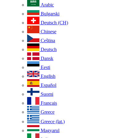
Arabic
Bulgarski
Deutsch (CH)
Chinese
Ceština
Deutsch
Dansk
Eesti
English
Español
Suomi
Français
Greece
Greece (lat.)
Magyarul