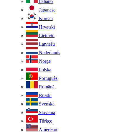
Italiano
Japanese
Korean
Hrvatski
Lietuviu
Latviešu
Nederlands
Norge
Polska
Português
Românã
Russki
Svenska
Slovenia
Türkçe
American