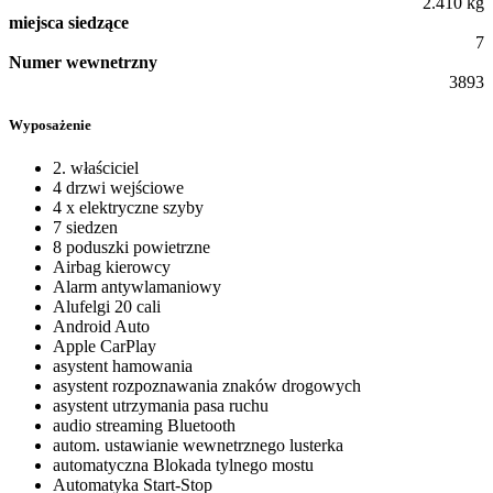
2.410 kg
miejsca siedzące
7
Numer wewnetrzny
3893
Wyposażenie
2. właściciel
4 drzwi wejściowe
4 x elektryczne szyby
7 siedzen
8 poduszki powietrzne
Airbag kierowcy
Alarm antywlamaniowy
Alufelgi 20 cali
Android Auto
Apple CarPlay
asystent hamowania
asystent rozpoznawania znaków drogowych
asystent utrzymania pasa ruchu
audio streaming Bluetooth
autom. ustawianie wewnetrznego lusterka
automatyczna Blokada tylnego mostu
Automatyka Start-Stop