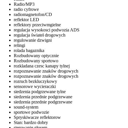
Radio/MP3
radio cyfrowe
radiomagnetofon/CD
reflektor LED
reflektory przeciwmgielne
regulacja wysokosci podwozia ADS
regulacja świateł drogowych
regulowanie dzwigni
relingi
rolada bagaznika
Rozbudowany optycznie
Rozbudowany sportowo
rozkladana czesc kanapy tylnej
rozpoznawanie znaków drogowych
rozpoznawanie znaków drogowych
rozruch bezkluczykowy
sensorowe wycieraczki
siedzenia podgrzewane tylne
siedzenia przednie podgrzewane
siedzenia przednie podgrzewane
sound-system
sportowe podwozie
Spryskiwacze reflektorow
Stan: bardzo dobry
sterowanie głosem