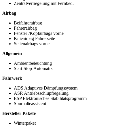
Zentralverriegelung mit Fernbed.
Airbag
Beifahrerairbag
Fahrerairbag
Fenster-/Kopfairbags vorne
Knieairbag Fahrerseite
Seitenairbags vorne
Allgemein
Ambientbeleuchtung
Start-Stop-Automatik
Fahrwerk
ADS Adaptives Dämpfungssystem
ASR Antriebsschlupfregelung
ESP Elektronisches Stabilitätsprogramm
Spurhalteassistent
Hersteller-Pakete
Winterpaket