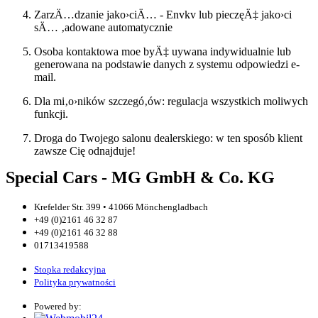
ZarzÄ…dzanie jako›ciÄ… - Envkv lub pieczęÄ‡ jako›ci
sÄ… ‚adowane automatycznie
Osoba kontaktowa moe byÄ‡ uywana indywidualnie lub
generowana na podstawie danych z systemu odpowiedzi e-
mail.
Dla mi‚o›ników szczegó‚ów: regulacja wszystkich moliwych
funkcji.
Droga do Twojego salonu dealerskiego: w ten sposób klient
zawsze Cię odnajduje!
Special Cars - MG GmbH & Co. KG
Krefelder Str. 399 • 41066 Mönchengladbach
+49 (0)2161 46 32 87
+49 (0)2161 46 32 88
01713419588
Stopka redakcyjna
Polityka prywatności
Powered by: