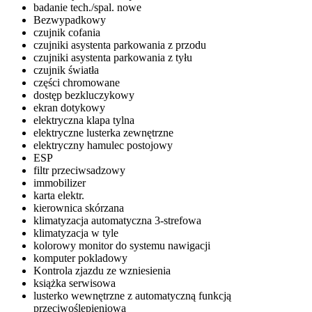
badanie tech./spal. nowe
Bezwypadkowy
czujnik cofania
czujniki asystenta parkowania z przodu
czujniki asystenta parkowania z tyłu
czujnik światła
części chromowane
dostęp bezkluczykowy
ekran dotykowy
elektryczna klapa tylna
elektryczne lusterka zewnętrzne
elektryczny hamulec postojowy
ESP
filtr przeciwsadzowy
immobilizer
karta elektr.
kierownica skórzana
klimatyzacja automatyczna 3-strefowa
klimatyzacja w tyle
kolorowy monitor do systemu nawigacji
komputer pokladowy
Kontrola zjazdu ze wzniesienia
książka serwisowa
lusterko wewnętrzne z automatyczną funkcją
przeciwoślepieniową