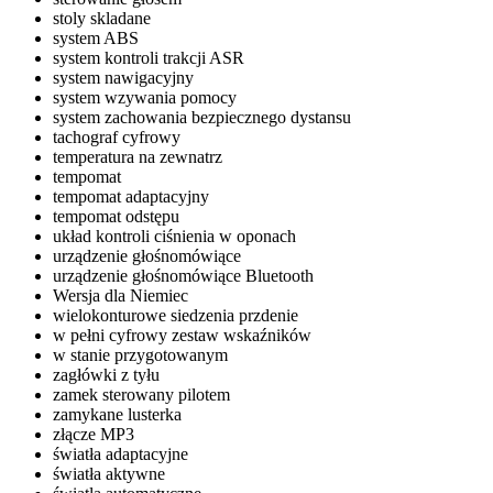
stoly skladane
system ABS
system kontroli trakcji ASR
system nawigacyjny
system wzywania pomocy
system zachowania bezpiecznego dystansu
tachograf cyfrowy
temperatura na zewnatrz
tempomat
tempomat adaptacyjny
tempomat odstępu
układ kontroli ciśnienia w oponach
urządzenie głośnomówiące
urządzenie głośnomówiące Bluetooth
Wersja dla Niemiec
wielokonturowe siedzenia przdenie
w pełni cyfrowy zestaw wskaźników
w stanie przygotowanym
zagłówki z tyłu
zamek sterowany pilotem
zamykane lusterka
złącze MP3
światła adaptacyjne
światła aktywne