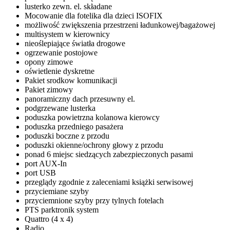
lusterko zewn. el. składane
Mocowanie dla fotelika dla dzieci ISOFIX
możliwość zwiększenia przestrzeni ładunkowej/bagażowej
multisystem w kierownicy
nieoślepiające światła drogowe
ogrzewanie postojowe
opony zimowe
oświetlenie dyskretne
Pakiet srodkow komunikacji
Pakiet zimowy
panoramiczny dach przesuwny el.
podgrzewane lusterka
poduszka powietrzna kolanowa kierowcy
poduszka przedniego pasażera
poduszki boczne z przodu
poduszki okienne/ochrony głowy z przodu
ponad 6 miejsc siedzących zabezpieczonych pasami
port AUX-In
port USB
przeglądy zgodnie z zaleceniami książki serwisowej
przyciemiane szyby
przyciemnione szyby przy tylnych fotelach
PTS parktronik system
Quattro (4 x 4)
Radio