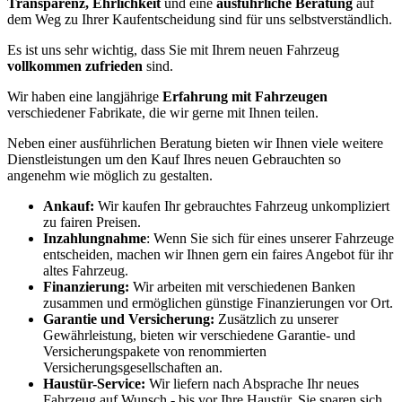
Transparenz, Ehrlichkeit
und eine
ausführliche Beratung
auf
dem Weg zu Ihrer Kaufentscheidung sind für uns selbstverständlich.
Es ist uns sehr wichtig, dass Sie mit Ihrem neuen Fahrzeug
vollkommen zufrieden
sind.
Wir haben eine langjährige
Erfahrung mit Fahrzeugen
verschiedener Fabrikate, die wir gerne mit Ihnen teilen.
Neben einer ausführlichen Beratung bieten wir Ihnen viele weitere
Dienstleistungen um den Kauf Ihres neuen Gebrauchten so
angenehm wie möglich zu gestalten.
Ankauf:
Wir kaufen Ihr gebrauchtes Fahrzeug unkompliziert
zu fairen Preisen.
Inzahlungnahme
: Wenn Sie sich für eines unserer Fahrzeuge
entscheiden, machen wir Ihnen gern ein faires Angebot für ihr
altes Fahrzeug.
Finanzierung:
Wir arbeiten mit verschiedenen Banken
zusammen und ermöglichen günstige Finanzierungen vor Ort.
Garantie und Versicherung:
Zusätzlich zu unserer
Gewährleistung, bieten wir verschiedene Garantie- und
Versicherungspakete von renommierten
Versicherungsgesellschaften an.
Haustür-Service:
Wir liefern nach Absprache Ihr neues
Fahrzeug auf Wunsch - bis vor Ihre Haustür. Sie sparen sich