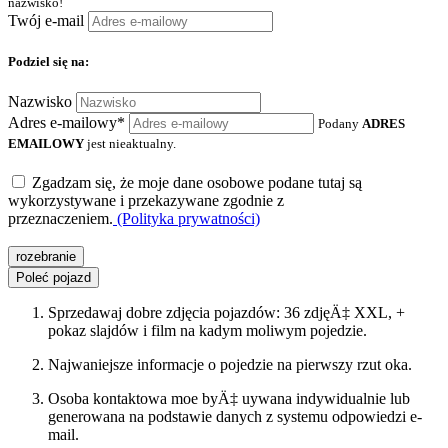
nazwisko!
Twój e-mail
Podziel się na:
Nazwisko
Adres e-mailowy*
Podany
ADRES
EMAILOWY
jest nieaktualny.
Zgadzam się, że moje dane osobowe podane tutaj są
wykorzystywane i przekazywane zgodnie z
przeznaczeniem.
(Polityka prywatności)
rozebranie
Poleć pojazd
Sprzedawaj dobre zdjęcia pojazdów: 36 zdjęÄ‡ XXL, +
pokaz slajdów i film na kadym moliwym pojedzie.
Najwaniejsze informacje o pojedzie na pierwszy rzut oka.
Osoba kontaktowa moe byÄ‡ uywana indywidualnie lub
generowana na podstawie danych z systemu odpowiedzi e-
mail.