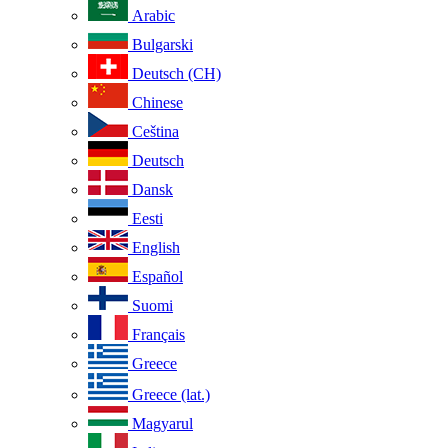
Arabic
Bulgarski
Deutsch (CH)
Chinese
Ceština
Deutsch
Dansk
Eesti
English
Español
Suomi
Français
Greece
Greece (lat.)
Magyarul