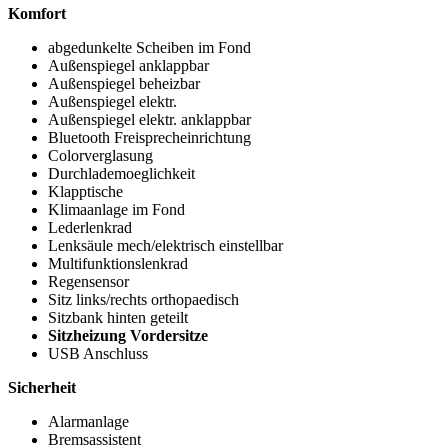
Komfort
abgedunkelte Scheiben im Fond
Außenspiegel anklappbar
Außenspiegel beheizbar
Außenspiegel elektr.
Außenspiegel elektr. anklappbar
Bluetooth Freisprecheinrichtung
Colorverglasung
Durchlademoeglichkeit
Klapptische
Klimaanlage im Fond
Lederlenkrad
Lenksäule mech/elektrisch einstellbar
Multifunktionslenkrad
Regensensor
Sitz links/rechts orthopaedisch
Sitzbank hinten geteilt
Sitzheizung Vordersitze
USB Anschluss
Sicherheit
Alarmanlage
Bremsassistent