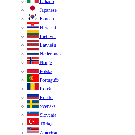
Italiano
Japanese
Korean
Hrvatski
Lietuviu
Latviešu
Nederlands
Norge
Polska
Português
Românã
Russki
Svenska
Slovenia
Türkçe
American