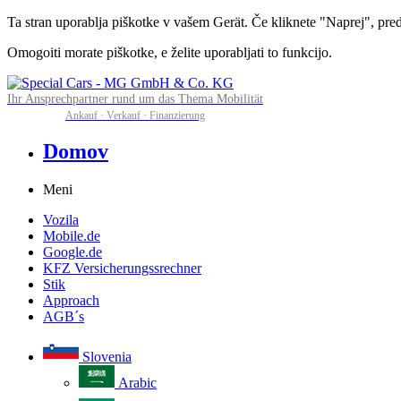
Ta stran uporablja piškotke v vašem Gerät. Če kliknete "Naprej", predv
Omogoiti morate piškotke, e želite uporabljati to funkcijo.
Ihr Ansprechpartner rund um das Thema Mobilität
Ankauf · Verkauf · Finanzierung
Domov
Meni
Vozila
Mobile.de
Google.de
KFZ Versicherungssrechner
Stik
Approach
AGB´s
Slovenia
Arabic