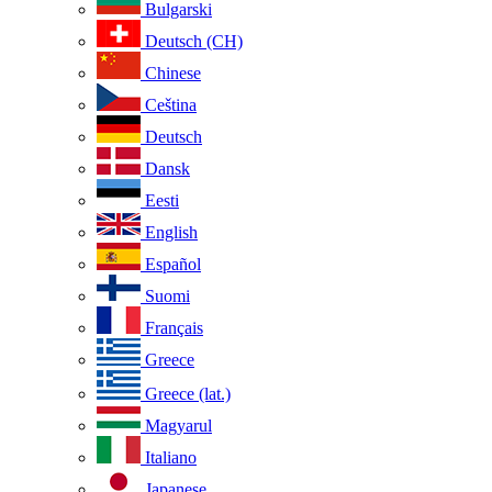
Bulgarski
Deutsch (CH)
Chinese
Ceština
Deutsch
Dansk
Eesti
English
Español
Suomi
Français
Greece
Greece (lat.)
Magyarul
Italiano
Japanese