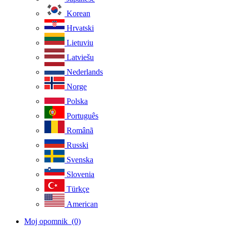
Korean
Hrvatski
Lietuviu
Latviešu
Nederlands
Norge
Polska
Português
Românã
Russki
Svenska
Slovenia
Türkçe
American
Moj opomnik
(0)