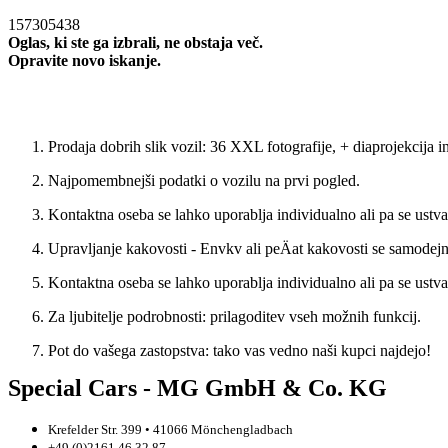
157305438
Oglas, ki ste ga izbrali, ne obstaja več.
Opravite novo iskanje.
Novo iskanje
Prodaja dobrih slik vozil: 36 XXL fotografije, + diaprojekcija
Najpomembnejši podatki o vozilu na prvi pogled.
Kontaktna oseba se lahko uporablja individualno ali pa se ustva
Upravljanje kakovosti - Envkv ali peÄat kakovosti se samodejn
Kontaktna oseba se lahko uporablja individualno ali pa se ustva
Za ljubitelje podrobnosti: prilagoditev vseh možnih funkcij.
Pot do vašega zastopstva: tako vas vedno naši kupci najdejo!
Special Cars - MG GmbH & Co. KG
Krefelder Str. 399 • 41066 Mönchengladbach
+49 (0)2161 46 32 87