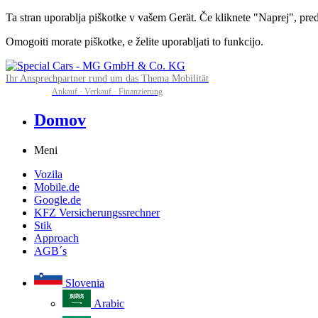
Ta stran uporablja piškotke v vašem Gerät. Če kliknete "Naprej", predv
Omogoiti morate piškotke, e želite uporabljati to funkcijo.
Ihr Ansprechpartner rund um das Thema Mobilität
Ankauf · Verkauf · Finanzierung
Domov
Meni
Vozila
Mobile.de
Google.de
KFZ Versicherungssrechner
Stik
Approach
AGB´s
Slovenia
Arabic