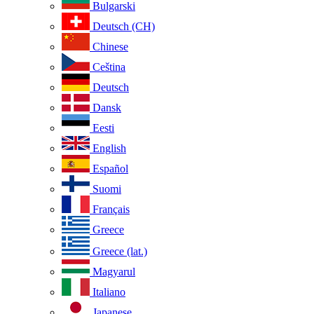
Bulgarski
Deutsch (CH)
Chinese
Ceština
Deutsch
Dansk
Eesti
English
Español
Suomi
Français
Greece
Greece (lat.)
Magyarul
Italiano
Japanese