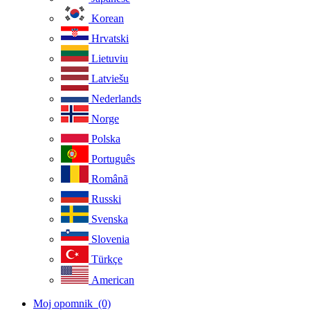
Korean
Hrvatski
Lietuviu
Latviešu
Nederlands
Norge
Polska
Português
Românã
Russki
Svenska
Slovenia
Türkçe
American
Moj opomnik
(0)