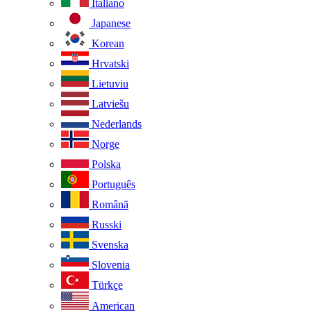
Italiano
Japanese
Korean
Hrvatski
Lietuviu
Latviešu
Nederlands
Norge
Polska
Português
Românã
Russki
Svenska
Slovenia
Türkçe
American