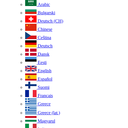
Arabic
Bulgarski
Deutsch (CH)
Chinese
Ceština
Deutsch
Dansk
Eesti
English
Español
Suomi
Français
Greece
Greece (lat.)
Magyarul