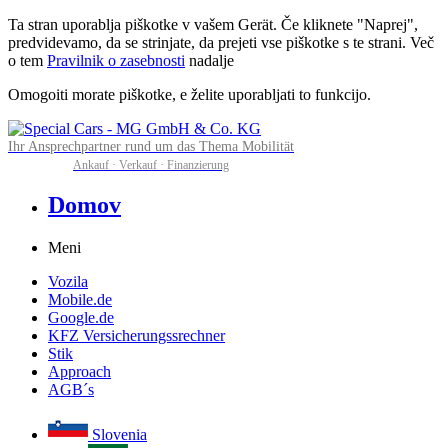
Ta stran uporablja piškotke v vašem Gerät. Če kliknete "Naprej",
predvidevamo, da se strinjate, da prejeti vse piškotke s te strani. Več
o tem
Pravilnik o zasebnosti
nadalje
Omogoiti morate piškotke, e želite uporabljati to funkcijo.
Ihr Ansprechpartner rund um das Thema Mobilität
Ankauf · Verkauf · Finanzierung
Domov
Meni
Vozila
Mobile.de
Google.de
KFZ Versicherungssrechner
Stik
Approach
AGB´s
Slovenia