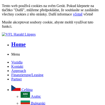
Tento web používá cookies na svém Gerät. Pokud klepnete na
tlačítko "Další", můžeme předpokládat, že souhlasíte se zasíláním
všechny cookies z této stránky. Další informace
včetně
včetně
Musíte akceptovat soubory cookie, abyste mohli využívat tuto
funkci.
Home
Menu
Vozidla
Kontakt
Approach
Finanzierung/Leasing
Partner
Ceština
Arabic
Bulgarski