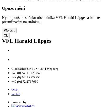
Upozornění
Nyní opouštíte stránku obchodníka VFL Harald Lüpges a budete
přesměrováni na stránku .
Přerušit
Ok
VFL Harald Lüpges
Gladbacher Str. 31 • 41844 Wegberg
+49 (0) 2431 9729752
+49 (0) 2431 9729753
+49 (0)172 2737630
Otisk
včetně
Powered by: