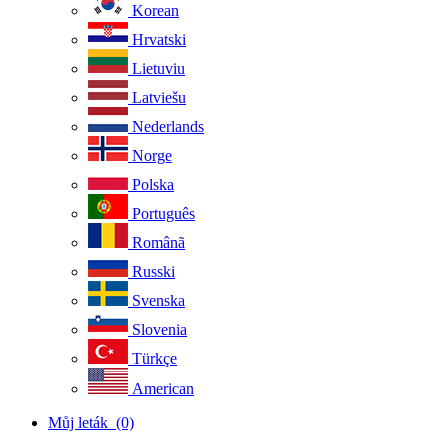
Korean
Hrvatski
Lietuviu
Latviešu
Nederlands
Norge
Polska
Português
Românã
Russki
Svenska
Slovenia
Türkçe
American
Můj leták
(0)