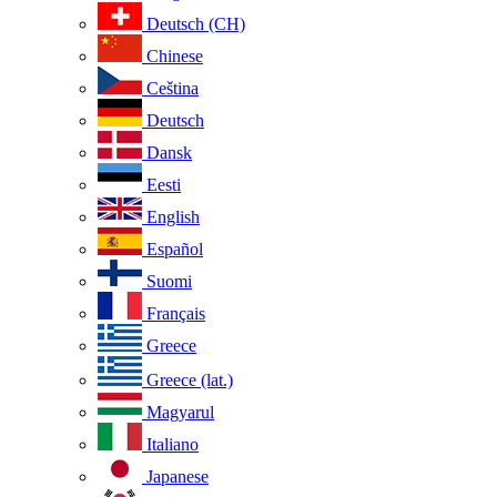
Deutsch (CH)
Chinese
Ceština
Deutsch
Dansk
Eesti
English
Español
Suomi
Français
Greece
Greece (lat.)
Magyarul
Italiano
Japanese