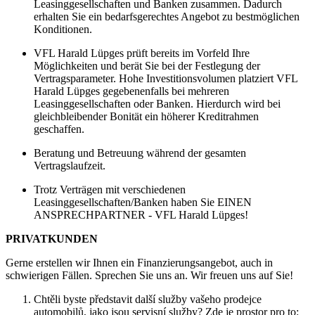
Leasinggesellschaften und Banken zusammen. Dadurch
erhalten Sie ein bedarfsgerechtes Angebot zu bestmöglichen
Konditionen.
VFL Harald Lüpges prüft bereits im Vorfeld Ihre
Möglichkeiten und berät Sie bei der Festlegung der
Vertragsparameter. Hohe Investitionsvolumen platziert VFL
Harald Lüpges gegebenenfalls bei mehreren
Leasinggesellschaften oder Banken. Hierdurch wird bei
gleichbleibender Bonität ein höherer Kreditrahmen
geschaffen.
Beratung und Betreuung während der gesamten
Vertragslaufzeit.
Trotz Verträgen mit verschiedenen
Leasinggesellschaften/Banken haben Sie EINEN
ANSPRECHPARTNER - VFL Harald Lüpges!
PRIVATKUNDEN
Gerne erstellen wir Ihnen ein Finanzierungsangebot, auch in
schwierigen Fällen. Sprechen Sie uns an. Wir freuen uns auf Sie!
Chtěli byste představit další služby vašeho prodejce
automobilů, jako jsou servisní služby? Zde je prostor pro to: