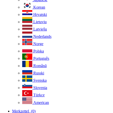
Korean
Hrvatski
Lietuviu
Latviešu
Nederlands
Norge
Polska
Português
Românã
Russki
Svenska
Slovenia
Türkçe
American
Merkzettel
(0)