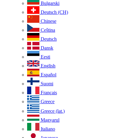
Bulgarski
Deutsch (CH)
Chinese
Ceština
Deutsch
Dansk
Eesti
English
Español
Suomi
Français
Greece
Greece (lat.)
Magyarul
Italiano
Japanese