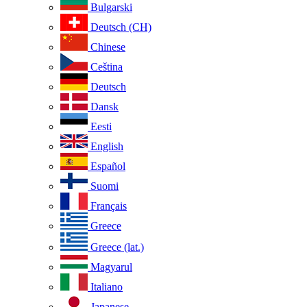
Bulgarski
Deutsch (CH)
Chinese
Ceština
Deutsch
Dansk
Eesti
English
Español
Suomi
Français
Greece
Greece (lat.)
Magyarul
Italiano
Japanese