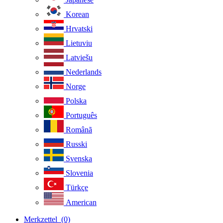
Korean
Hrvatski
Lietuviu
Latviešu
Nederlands
Norge
Polska
Português
Românã
Russki
Svenska
Slovenia
Türkçe
American
Merkzettel
(0)