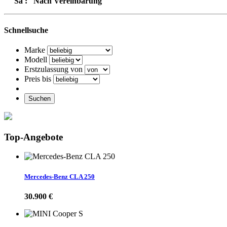
Sa : Nach Vereinbarung
Land Rover Discovery
33.900 EUR
Schnellsuche
Marke
Modell
BMW 530
34.900 EUR
Erstzulassung von
Preis bis
Suchen
Top-Angebote
BMW X5
44.900 EUR
Mercedes-Benz CLA 250
BMW 330
25.900 EUR
30.900 €
Renault Trafic
17.900 EUR