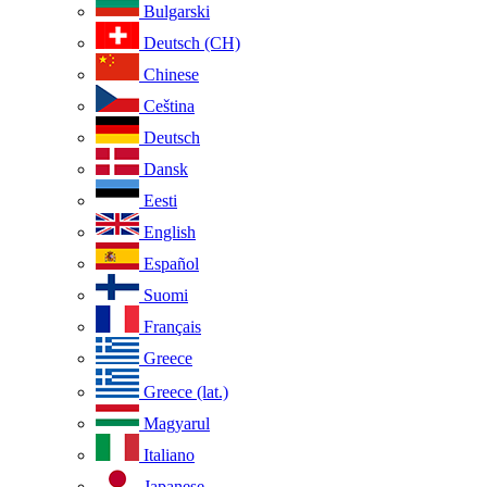
Bulgarski
Deutsch (CH)
Chinese
Ceština
Deutsch
Dansk
Eesti
English
Español
Suomi
Français
Greece
Greece (lat.)
Magyarul
Italiano
Japanese