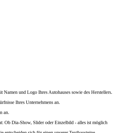
mit Namen und Logo Ihres Autohauses sowie des Herstellers.
dürfnisse Ihres Unternehmens an.
n an.
: Ob Dia-Show, Slider oder Einzelbild - alles ist möglich
ie entscheiden sich für einen unserer Textbausteine.