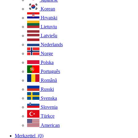
Korean
Hrvatski
Lietuviu
Latviešu
Nederlands
Norge
Polska
Português
Românã
Russki
Svenska
Slovenia
Türkçe
American
Merkzettel
(0)