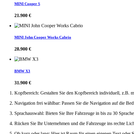
MINI Cooper S
21.900 €
BMW X1
19.900 EUR
MINI John Cooper Works Cabrio
BMW 520
27.900 EUR
28.900 €
Renault Trafic
17.900 EUR
BMW X3
31.900 €
Kopfbereich: Gestalten Sie den Kopfbereich individuell, z.B. 
Navigation frei wählbar: Passen Sie die Navigation auf die Be
Sprachauswahl: Bieten Sie Ihre Fahrzeuge in bis zu 30 Sprache
VW Arteon
25.900 EUR
Rücken Sie Ihr Unternehmen und die Fahrzeuge ins rechte Licht
Ob kurz oder lang: Hier ist Raum für einen eigenen Text oder S