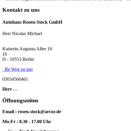
Kontakt zu uns
BMW 320
29.900 EUR
Autohaus Rosen-Stock GmbH
Herr Nicolas Michael
Kaiserin-Augusta-Allee 16
16
D - 10553 Berlin
Audi A5
28.900 EUR
Ihr Weg zu uns
03034560461
BMW X5
38.900 EUR
Herr . .
Öffnungszeiten
Audi A5
35.900 EUR
Email : rosen-stock@arcor.de
Mo-Fr : 8.30 - 17.00 Uhr
Mercedes-Benz Vito
15.900 EUR