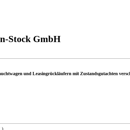
en-Stock GmbH
rauchtwagen und Leasingrückläufern mit Zustandsgutachten ver
 )