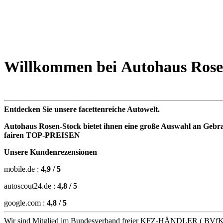
Willkommen bei Autohaus Ros
BMW 530
34.900 EUR
Entdecken Sie unsere facettenreiche Autowelt.
MINI Cooper S
21.900 EUR
Autohaus Rosen-Stock bietet ihnen eine große Auswahl an Geb
fairen TOP-PREISEN
BMW X2
25.900 EUR
Unsere Kundenrezensionen
mobile.de :
4,9 / 5
Mercedes-Benz E 250
19.900 EUR
autoscout24.de :
4,8 / 5
google.com :
4,8 / 5
Mercedes-Benz Vito Mixto
15.900 EUR
Wir sind Mitglied im Bundesverband freier KFZ-HÄNDLER ( BVfK