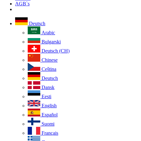
AGB`s
Deutsch
Arabic
Bulgarski
Deutsch (CH)
Chinese
Ceština
Deutsch
Dansk
Eesti
English
Español
Suomi
Français