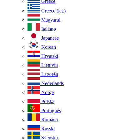
Greece
Greece (lat.)
Magyarul
Italiano
Japanese
Korean
Hrvatski
Lietuviu
Latviešu
Nederlands
Norge
Polska
Português
Românã
Russki
Svenska