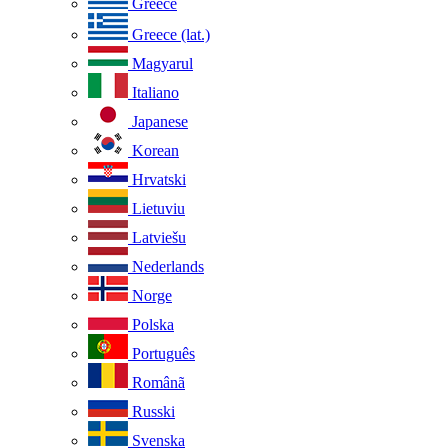
Greece
Greece (lat.)
Magyarul
Italiano
Japanese
Korean
Hrvatski
Lietuviu
Latviešu
Nederlands
Norge
Polska
Português
Românã
Russki
Svenska