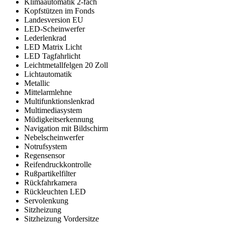
Klimaautomatik 2-fach
Kopfstützen im Fonds
Landesversion EU
LED-Scheinwerfer
Lederlenkrad
LED Matrix Licht
LED Tagfahrlicht
Leichtmetallfelgen 20 Zoll
Lichtautomatik
Metallic
Mittelarmlehne
Multifunktionslenkrad
Multimediasystem
Müdigkeitserkennung
Navigation mit Bildschirm
Nebelscheinwerfer
Notrufsystem
Regensensor
Reifendruckkontrolle
Rußpartikelfilter
Rückfahrkamera
Rückleuchten LED
Servolenkung
Sitzheizung
Sitzheizung Vordersitze