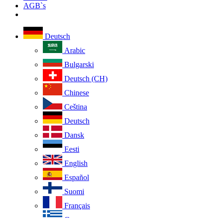
AGB`s
Deutsch
Arabic
Bulgarski
Deutsch (CH)
Chinese
Ceština
Deutsch
Dansk
Eesti
English
Español
Suomi
Français