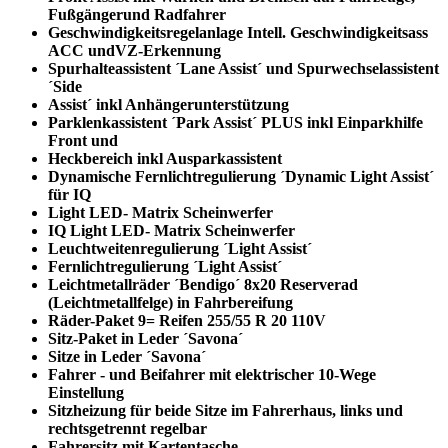
Fußgängerund Radfahrer
Geschwindigkeitsregelanlage Intell. Geschwindigkeitsass
ACC undVZ-Erkennung
Spurhalteassistent ´Lane Assist´ und Spurwechselassistent
´Side
Assist´ inkl Anhängerunterstützung
Parklenkassistent ´Park Assist´ PLUS inkl Einparkhilfe
Front und
Heckbereich inkl Ausparkassistent
Dynamische Fernlichtregulierung ´Dynamic Light Assist´
für IQ
Light LED- Matrix Scheinwerfer
IQ Light LED- Matrix Scheinwerfer
Leuchtweitenregulierung ´Light Assist´
Fernlichtregulierung ´Light Assist´
Leichtmetallräder ´Bendigo´ 8x20 Reserverad
(Leichtmetallfelge) in Fahrbereifung
Räder-Paket 9= Reifen 255/55 R 20 110V
Sitz-Paket in Leder ´Savona´
Sitze in Leder ´Savona´
Fahrer - und Beifahrer mit elektrischer 10-Wege
Einstellung
Sitzheizung für beide Sitze im Fahrerhaus, links und
rechtsgetrennt regelbar
Fahrersitz mit Kartentasche