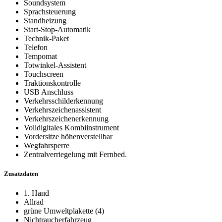
Soundsystem
Sprachsteuerung
Standheizung
Start-Stop-Automatik
Technik-Paket
Telefon
Tempomat
Totwinkel-Assistent
Touchscreen
Traktionskontrolle
USB Anschluss
Verkehrsschilderkennung
Verkehrszeichenassistent
Verkehrszeichenerkennung
Volldigitales Kombiinstrument
Vordersitze höhenverstellbar
Wegfahrsperre
Zentralverriegelung mit Fernbed.
Zusatzdaten
1. Hand
Allrad
grüne Umweltplakette (4)
Nichtraucherfahrzeug