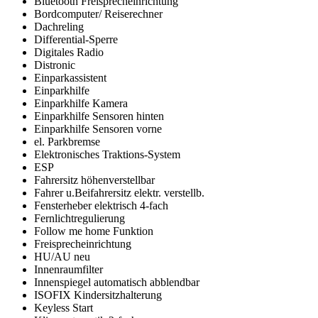
Bluetooth Freisprecheinrichtung
Bordcomputer/ Reiserechner
Dachreling
Differential-Sperre
Digitales Radio
Distronic
Einparkassistent
Einparkhilfe
Einparkhilfe Kamera
Einparkhilfe Sensoren hinten
Einparkhilfe Sensoren vorne
el. Parkbremse
Elektronisches Traktions-System
ESP
Fahrersitz höhenverstellbar
Fahrer u.Beifahrersitz elektr. verstellb.
Fensterheber elektrisch 4-fach
Fernlichtregulierung
Follow me home Funktion
Freisprecheinrichtung
HU/AU neu
Innenraumfilter
Innenspiegel automatisch abblendbar
ISOFIX Kindersitzhalterung
Keyless Start