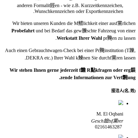
anderen Formalit鋞en - wie z.B. Kurzzeitkennzeichen,
Wunschkennzeichen oder Exportkennzeichen.
Wir bieten unseren Kunden die M鰃lichkeit einer ausf黨rlichen
Probefahrt
und bei Bedarf das gew黱schte Fahrzeug von einer
Werkstatt Ihrer Wahl
pr黤en zu lassen.
Auch einen Gebrauchtwagen-Check bei einer Pr黤institution
(T躒,
DEKRA etc.)
Ihrer Wahl k鰊nen Sie durchf黨ren lassen.
Wir stehen Ihnen gerne jederzeit f黵 R點kfragen oder erg鋘
zende Informationen zur Verf黦ung.
接洽人(名, 姓)
M. El Oqbani
Gesch鋐tsf黨rer
02161463287