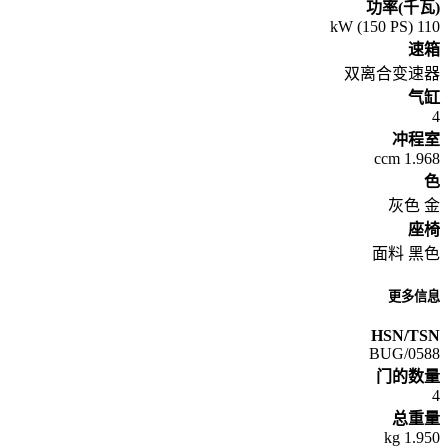
功率(千瓦)
110 kW (150 PS)
速箱
双离合变速器
气缸
4
冲程室
1.968 ccm
色
灰色 金
座椅
面料 黑色
更多信息
HSN/TSN
0588/BUG
门的数量
4
总重量
1.950 kg