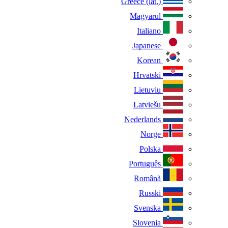
Greece (lat.)
Magyarul
Italiano
Japanese
Korean
Hrvatski
Lietuviu
Latviešu
Nederlands
Norge
Polska
Português
Românã
Russki
Svenska
Slovenia