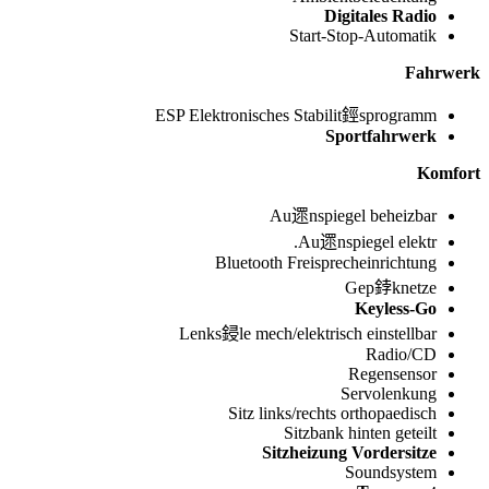
Digitales Radio
Start-Stop-Automatik
Fahrwerk
ESP Elektronisches Stabilit鋞sprogramm
Sportfahrwerk
Komfort
Au遝nspiegel beheizbar
Au遝nspiegel elektr.
Bluetooth Freisprecheinrichtung
Gep鋍knetze
Keyless-Go
Lenks鋟le mech/elektrisch einstellbar
Radio/CD
Regensensor
Servolenkung
Sitz links/rechts orthopaedisch
Sitzbank hinten geteilt
Sitzheizung Vordersitze
Soundsystem