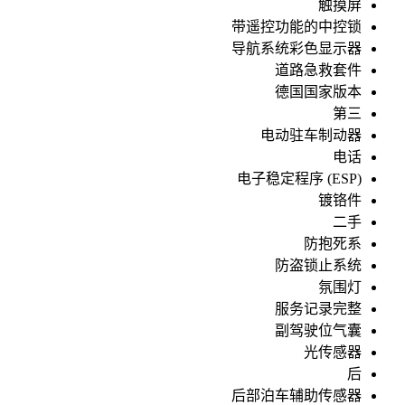
触摸屏
带遥控功能的中控锁
导航系统彩色显示器
道路急救套件
德国国家版本
第三
电动驻车制动器
电话
电子稳定程序 (ESP)
镀铬件
二手
防抱死系
防盗锁止系统
氛围灯
服务记录完整
副驾驶位气囊
光传感器
后
后部泊车辅助传感器