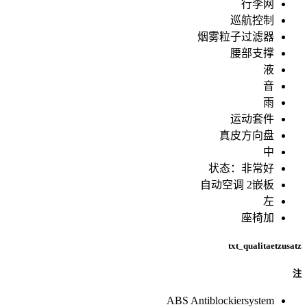
行李网
巡航控制
烟雾粒子过滤器
腰部支撑
液
音
雨
运动套件
真皮方向盘
中
状态：非常好
自动空调 2嵌板
左
座椅加
txt_qualitaetzusatz
注
ABS Antiblockiersystem