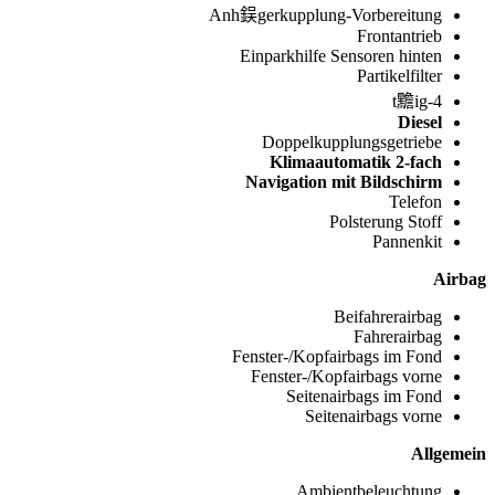
Anh鋘gerkupplung-Vorbereitung
Frontantrieb
Einparkhilfe Sensoren hinten
Partikelfilter
4-t黵ig
Diesel
Doppelkupplungsgetriebe
Klimaautomatik 2-fach
Navigation mit Bildschirm
Telefon
Polsterung Stoff
Pannenkit
Airbag
Beifahrerairbag
Fahrerairbag
Fenster-/Kopfairbags im Fond
Fenster-/Kopfairbags vorne
Seitenairbags im Fond
Seitenairbags vorne
Allgemein
Ambientbeleuchtung