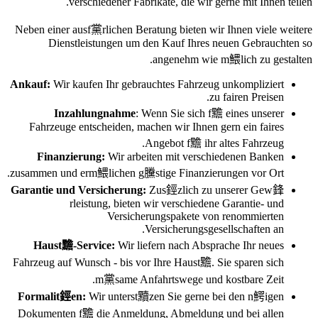
verschiedener Fabrikate, die wir gerne mit Ihnen teilen.
Neben einer ausf黨rlichen Beratung bieten wir Ihnen viele weitere
Dienstleistungen um den Kauf Ihres neuen Gebrauchten so
angenehm wie m鰃lich zu gestalten.
Ankauf:
Wir kaufen Ihr gebrauchtes Fahrzeug unkompliziert
zu fairen Preisen.
Inzahlungnahme
: Wenn Sie sich f黵 eines unserer
Fahrzeuge entscheiden, machen wir Ihnen gern ein faires
Angebot f黵 ihr altes Fahrzeug.
Finanzierung:
Wir arbeiten mit verschiedenen Banken
zusammen und erm鰃lichen g黱stige Finanzierungen vor Ort.
Garantie und Versicherung:
Zus鋞zlich zu unserer Gew鋒
rleistung, bieten wir verschiedene Garantie- und
Versicherungspakete von renommierten
Versicherungsgesellschaften an.
Haust黵-Service:
Wir liefern nach Absprache Ihr neues
Fahrzeug auf Wunsch - bis vor Ihre Haust黵. Sie sparen sich
m黨same Anfahrtswege und kostbare Zeit.
Formalit鋞en:
Wir unterst黷zen Sie gerne bei den n鰐igen
Dokumenten f黵 die Anmeldung, Abmeldung und bei allen