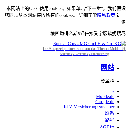
本网站上的Ger¤t使用cookies。如果单击“下一步”，我们假设
您同意从本网站接收所有的cookies。 详细了解
隐私政策
进一
步
榱四蚴褂么斯δ埽仨接受字版鹊奶崾尽
Ihr Ansprechpartner rund um das Thema Mobilit鋞
Ankauf � Verkauf � Finanzierung
网站
菜单栏
v
Mobile.de
Google.de
KFZ Versicherungssrechner
联系
路程
AGB磗