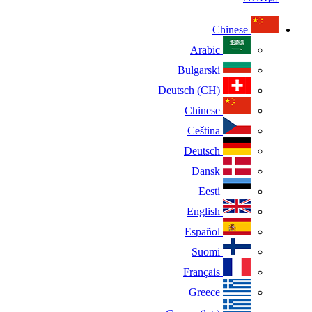
Chinese
Arabic
Bulgarski
Deutsch (CH)
Chinese
Ceština
Deutsch
Dansk
Eesti
English
Español
Suomi
Français
Greece