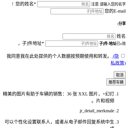
您的姓名*
注意:请输入您的名字！
您的E-mail
分享:
姓名
子]件地址*
子]件-地址
已o效。
我同意我在此处提供的个人数据按预期使用和转发。
(隐
私政策)
取消
推荐车辆
精美的图片有助于车辆的销售：36 张 XXL 图片，+幻灯
片和视频。
jr_detail_merkmale
可以个性化设置联系人，或者从电子邮件回复系统中生