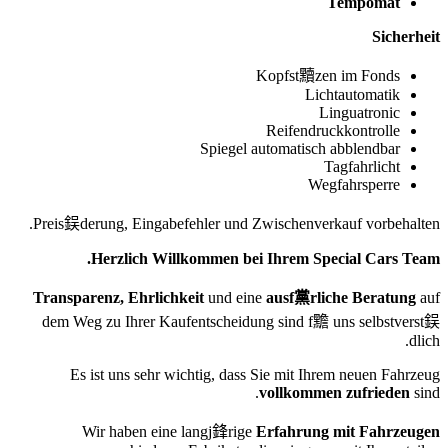
Tempomat
Sicherheit
Kopfst黷zen im Fonds
Lichtautomatik
Linguatronic
Reifendruckkontrolle
Spiegel automatisch abblendbar
Tagfahrlicht
Wegfahrsperre
Preis鋘derung, Eingabefehler und Zwischenverkauf vorbehalten.
Herzlich Willkommen bei Ihrem Special Cars Team.
Transparenz, Ehrlichkeit
und eine
ausf黨rliche Beratung
auf
dem Weg zu Ihrer Kaufentscheidung sind f黵 uns selbstverst鋘
dlich.
Es ist uns sehr wichtig, dass Sie mit Ihrem neuen Fahrzeug
vollkommen zufrieden
sind.
Wir haben eine langj鋒rige
Erfahrung mit Fahrzeugen