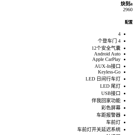
炔刻a
2960
配置
4
4 个登车门
12个安全气囊
Android Auto
Apple CarPlay
AUX-In接口
Keyless-Go
LED 日间行车灯
LED 尾灯
USB接口
伴我回家功能
彩色屏幕
车距报警器
车前灯
车前灯开关延迟系统