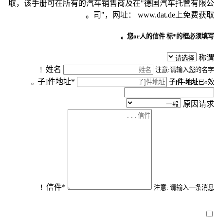
取，该手册可在所有的汽车销售商及在"德国汽车托管有限公
司"，网址： www.dat.de上免费获取。
您or人的信件
标*的框必须填写。
称谓
姓名
注意:请输入您的名字！
子]件地址*
子]件-地址
已o效。
原因请求
信件*
注意: 请输入一条消息！