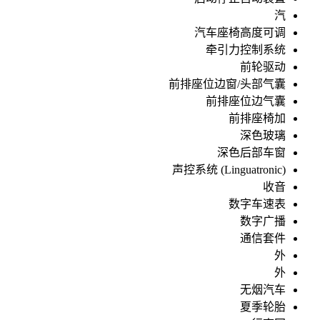
汽
汽车座椅高度可调
牵引力控制系统
前轮驱动
前排座位边窗/头部气囊
前排座位边气囊
前排座椅加
深色玻璃
深色后部车窗
声控系统 (Linguatronic)
收音
数字车速表
数字广播
通信套件
外
外
无烟汽车
夏季轮胎