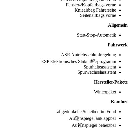
Fenster-/Kopfairbags vorne
Knieairbag Fahrerseite
Seitenairbags vorne
Allgemein
Start-Stop-Automatik
Fahrwerk
ASR Antriebsschlupfregelung
ESP Elektronisches Stabilit鋞sprogramm
Spurhalteassistent
Spurwechselassistent
Hersteller-Pakete
Winterpaket
Komfort
abgedunkelte Scheiben im Fond
Au遝nspiegel anklappbar
Au遝nspiegel beheizbar