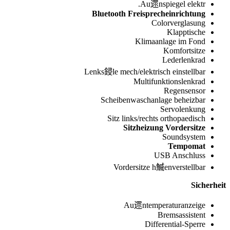
Au遝nspiegel elektr.
Bluetooth Freisprecheinrichtung
Colorverglasung
Klapptische
Klimaanlage im Fond
Komfortsitze
Lederlenkrad
Lenks鋟le mech/elektrisch einstellbar
Multifunktionslenkrad
Regensensor
Scheibenwaschanlage beheizbar
Servolenkung
Sitz links/rechts orthopaedisch
Sitzheizung Vordersitze
Soundsystem
Tempomat
USB Anschluss
Vordersitze h鰄enverstellbar
Sicherheit
Au遝ntemperaturanzeige
Bremsassistent
Differential-Sperre