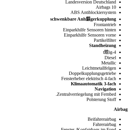
Landesversion Deutschland
10 Airbags
ABS Antiblockiersystem
schwenkbare Anh鋘gerkupplung
Frontantrieb
Einparkhilfe Sensoren hinten
Einparkhilfe Sensoren vorne
Partikelfilter
Standheizung
4-t黵ig
Diesel
Metallic
Leichtmetallfelgen
Doppelkupplungsgetriebe
Fensterheber elektrisch 4-fach
Klimaautomatik 3-fach
Navigation
Zentralverriegelung mit Fernbed.
Polsterung Stoff
Airbag
Beifahrerairbag
Fahrerairbag
Fenster-/Kopfairbags im Fond