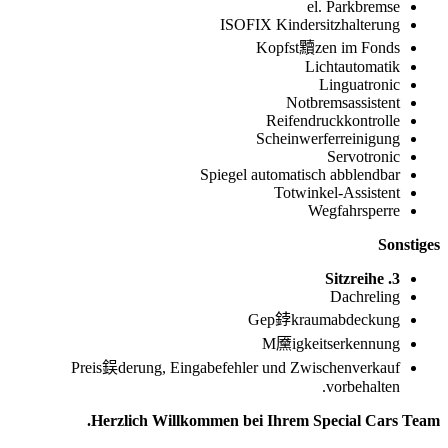
el. Parkbremse
ISOFIX Kindersitzhalterung
Kopfst黷zen im Fonds
Lichtautomatik
Linguatronic
Notbremsassistent
Reifendruckkontrolle
Scheinwerferreinigung
Servotronic
Spiegel automatisch abblendbar
Totwinkel-Assistent
Wegfahrsperre
Sonstiges
3. Sitzreihe
Dachreling
Gep鋍kraumabdeckung
M黡igkeitserkennung
Preis鋘derung, Eingabefehler und Zwischenverkauf
vorbehalten.
Herzlich Willkommen bei Ihrem Special Cars Team.