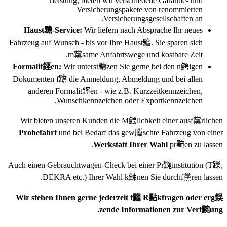
rleistung, bieten wir verschiedene Garantie- und
Versicherungspakete von renommierten
Versicherungsgesellschaften an.
Haust黵-Service:
Wir liefern nach Absprache Ihr neues
Fahrzeug auf Wunsch - bis vor Ihre Haust黵. Sie sparen sich
m黨same Anfahrtswege und kostbare Zeit.
Formalit鋞en:
Wir unterst黷zen Sie gerne bei den n鰐igen
Dokumenten f黵 die Anmeldung, Abmeldung und bei allen
anderen Formalit鋞en - wie z.B. Kurzzeitkennzeichen,
Wunschkennzeichen oder Exportkennzeichen.
Wir bieten unseren Kunden die M鰃lichkeit einer ausf黨rlichen
Probefahrt
und bei Bedarf das gew黱schte Fahrzeug von einer
Werkstatt Ihrer Wahl
pr黤en zu lassen.
Auch einen Gebrauchtwagen-Check bei einer Pr黤institution
(T躒,
DEKRA etc.)
Ihrer Wahl k鰊nen Sie durchf黨ren lassen.
Wir stehen Ihnen gerne jederzeit f黵 R點kfragen oder erg鋘
zende Informationen zur Verf黦ung.