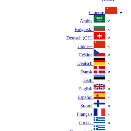
Chinese
Arabic
Bulgarski
Deutsch (CH)
Chinese
Ceština
Deutsch
Dansk
Eesti
English
Español
Suomi
Français
Greece