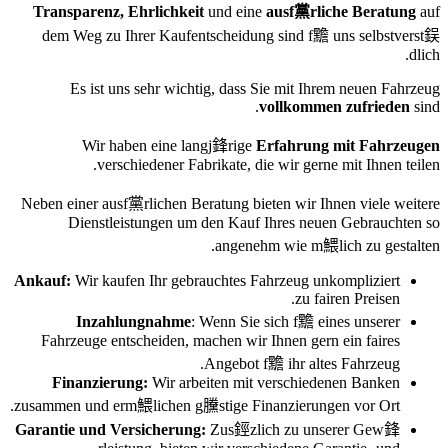
Transparenz, Ehrlichkeit
und eine
ausf黨rliche Beratung
auf
dem Weg zu Ihrer Kaufentscheidung sind f黵 uns selbstverst鋘
dlich.
Es ist uns sehr wichtig, dass Sie mit Ihrem neuen Fahrzeug
vollkommen zufrieden
sind.
Wir haben eine langj鋒rige
Erfahrung mit Fahrzeugen
verschiedener Fabrikate, die wir gerne mit Ihnen teilen.
Neben einer ausf黨rlichen Beratung bieten wir Ihnen viele weitere
Dienstleistungen um den Kauf Ihres neuen Gebrauchten so
angenehm wie m鰃lich zu gestalten.
Ankauf:
Wir kaufen Ihr gebrauchtes Fahrzeug unkompliziert
zu fairen Preisen.
Inzahlungnahme
: Wenn Sie sich f黵 eines unserer
Fahrzeuge entscheiden, machen wir Ihnen gern ein faires
Angebot f黵 ihr altes Fahrzeug.
Finanzierung:
Wir arbeiten mit verschiedenen Banken
zusammen und erm鰃lichen g黱stige Finanzierungen vor Ort.
Garantie und Versicherung:
Zus鋞zlich zu unserer Gew鋒