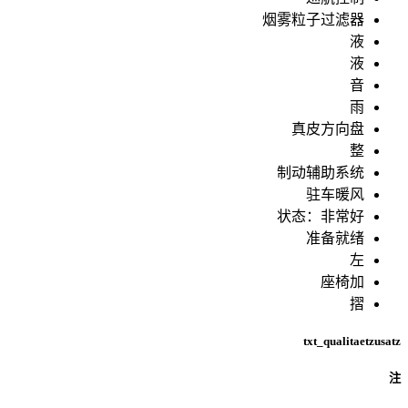
烟雾粒子过滤器
液
液
音
雨
真皮方向盘
整
制动辅助系统
驻车暖风
状态：非常好
准备就绪
左
座椅加
摺
txt_qualitaetzusatz
注