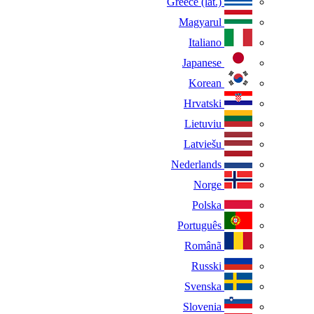
Greece (lat.)
Magyarul
Italiano
Japanese
Korean
Hrvatski
Lietuviu
Latviešu
Nederlands
Norge
Polska
Português
Românã
Russki
Svenska
Slovenia