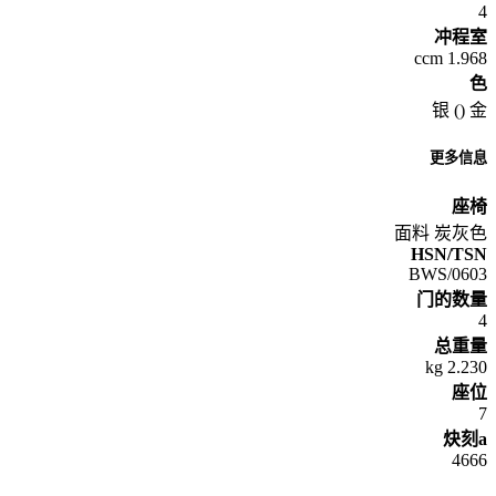
4
冲程室
1.968 ccm
色
银 () 金
更多信息
座椅
面料 炭灰色
HSN/TSN
0603/BWS
门的数量
4
总重量
2.230 kg
座位
7
炔刻a
4666