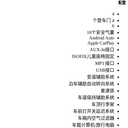
配置
4
4 个登车门
6
10个安全气囊
Android Auto
Apple CarPlay
AUX-In接口
ISOFIX儿童座椅固定
MP3 接口
USB接口
变道辅助系统
泊车辅助自动转向系统
差速锁
车道保持辅助系统
车顶行李架
车前灯开关延迟系统
车厢内空气过滤器
车载计算机/旅行电脑