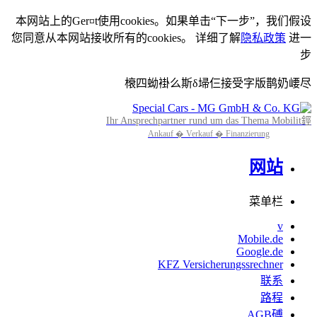
本网站上的Ger¤t使用cookies。如果单击“下一步”，我们假设
您同意从本网站接收所有的cookies。 详细了解
隐私政策
进一
步
榱四蚴褂么斯δ埽仨接受字版鹊奶崾尽
Ihr Ansprechpartner rund um das Thema Mobilit鋞
Ankauf � Verkauf � Finanzierung
网站
菜单栏
v
Mobile.de
Google.de
KFZ Versicherungssrechner
联系
路程
AGB磗