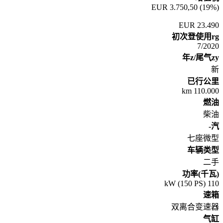
(19%) 3.750,50 EUR
23.490 EUR
初次登使用rg
7/2020
年z/尾气zy
新
已行公里
110.000 km
燃油
柴油
汽-
七座微型
车辆类型
二手
功率(千瓦)
110 kW (150 PS)
速箱
双离合变速器
气缸