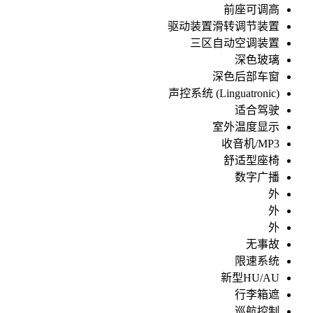
前座可调高
驱动装置滑转调节装置
三区自动空调装置
深色玻璃
深色后部车窗
声控系统 (Linguatronic)
适合驾驶
室外温度显示
收音机/MP3
舒适型座椅
数字广播
外
外
外
无事故
限速系统
新型HU/AU
行李箱遮
巡航控制