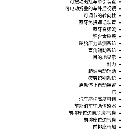
可摆动的挂车牵引装置
可电动折叠的车外后视镜
可调节的转向柱
蓝牙免提通话装置
蓝牙音频流
铝合金轮毂
轮胎压力监测系统
盲角辅助系统
目的地显示
耐力
爬坡启动辅助
疲劳识别系统
启动停止自动装置
汽
汽车座椅高度可调
前部泊车辅助传感器
前排座位边窗/头部气囊
前排座位边气囊
前排座椅加