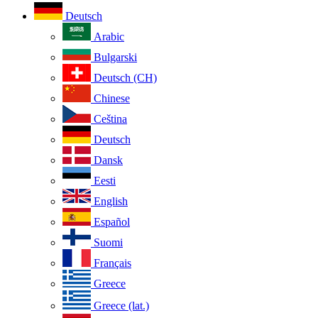
Deutsch
Arabic
Bulgarski
Deutsch (CH)
Chinese
Ceština
Deutsch
Dansk
Eesti
English
Español
Suomi
Français
Greece
Greece (lat.)