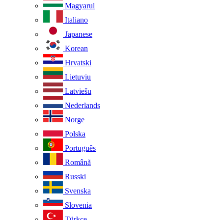
Magyarul
Italiano
Japanese
Korean
Hrvatski
Lietuviu
Latviešu
Nederlands
Norge
Polska
Português
Românã
Russki
Svenska
Slovenia
Türkçe