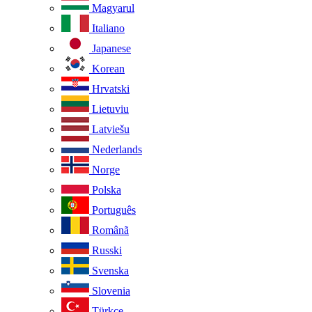
Magyarul
Italiano
Japanese
Korean
Hrvatski
Lietuviu
Latviešu
Nederlands
Norge
Polska
Português
Românã
Russki
Svenska
Slovenia
Türkçe