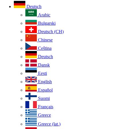
Deutsch
Arabic
Bulgarski
Deutsch (CH)
Chinese
Ceština
Deutsch
Dansk
Eesti
English
Español
Suomi
Français
Greece
Greece (lat.)