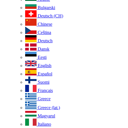
Bulgarski
Deutsch (CH)
Chinese
Ceština
Deutsch
Dansk
Eesti
English
Español
Suomi
Français
Greece
Greece (lat.)
Magyarul
Italiano