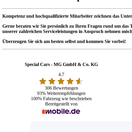
Kompetenz und hochqualifizierte Mitarbeiter zeichnen das Unte
Skoda Kodiaq
29.900 EUR
Gerne beraten wir Sie persönlich zu Ihren Fragen rund um das Th
unserer zahlreichen Serviceleistungen in Anspruch nehmen möch
VW Touran
23.490 EUR
Überzeugen Sie sich am besten selbst und kommen Sie vorbei!
Mercedes-Benz A 200
17.490 EUR
Special Cars - MG GmbH & Co. KG
4.7
VW Tiguan
25.900 EUR
306 Bewertungen
93%
Weiterempfehlungen
VW Tiguan
8.900 EUR
100%
Fahrzeug wie beschrieben
Bereitgestellt von