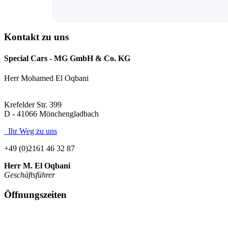
Kontakt zu uns
Special Cars - MG GmbH & Co. KG
Herr Mohamed El Oqbani
Krefelder Str. 399
D - 41066 Mönchengladbach
Ihr Weg zu uns
+49 (0)2161 46 32 87
Herr M. El Oqbani
Geschäftsführer
Land Rover Freelander
6.490 EUR
Öffnungszeiten
Ford Kuga
20.890 EUR