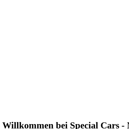
Willkommen bei Special Cars
BMW 218 Active Tourer
16.390 EUR