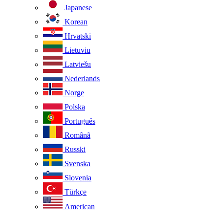
Japanese
Korean
Hrvatski
Lietuviu
Latviešu
Nederlands
Norge
Polska
Português
Românã
Russki
Svenska
Slovenia
Türkçe
American