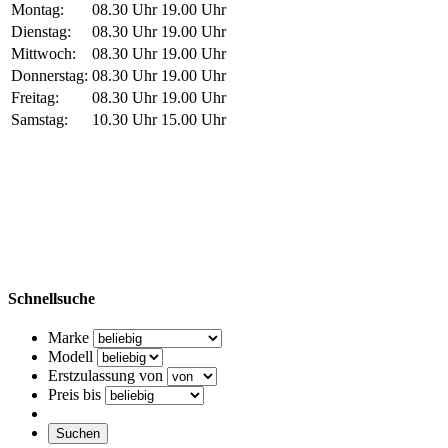
Montag:
08.30 Uhr
19.00 Uhr
Dienstag:
08.30 Uhr
19.00 Uhr
Mercedes-Benz AMG GT S
79.900 EUR
Mittwoch:
08.30 Uhr
19.00 Uhr
Donnerstag:
08.30 Uhr
19.00 Uhr
Freitag:
08.30 Uhr
19.00 Uhr
BMW 530 Gran Turismo
14.900 EUR
Samstag:
10.30 Uhr
15.00 Uhr
Ford Galaxy
2.490 EUR
Reform Schmitz Leiber Dumper
7.890 EUR
Schnellsuche
Marke
Modell
Erstzulassung von
Preis bis
Suchen