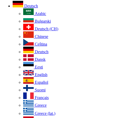
Deutsch
Arabic
Bulgarski
Deutsch (CH)
Chinese
Ceština
Deutsch
Dansk
Eesti
English
Español
Suomi
Français
Greece
Greece (lat.)