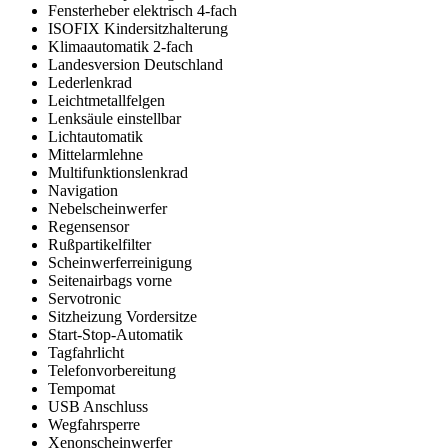
Fensterheber elektrisch 4-fach
ISOFIX Kindersitzhalterung
Klimaautomatik 2-fach
Landesversion Deutschland
Lederlenkrad
Leichtmetallfelgen
Lenksäule einstellbar
Lichtautomatik
Mittelarmlehne
Multifunktionslenkrad
Navigation
Nebelscheinwerfer
Regensensor
Rußpartikelfilter
Scheinwerferreinigung
Seitenairbags vorne
Servotronic
Sitzheizung Vordersitze
Start-Stop-Automatik
Tagfahrlicht
Telefonvorbereitung
Tempomat
USB Anschluss
Wegfahrsperre
Xenonscheinwerfer