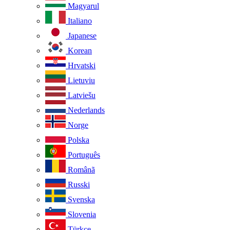
Magyarul
Italiano
Japanese
Korean
Hrvatski
Lietuviu
Latviešu
Nederlands
Norge
Polska
Português
Românã
Russki
Svenska
Slovenia
Türkçe