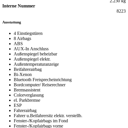
2.230 kg
Interne Nummer
8223
Ausstattung
4 Einstiegstüren
8 Airbags
ABS
AUX-In Anschluss
Außenspiegel beheizbar
Außenspiegel elektr.
Außentemperaturanzeige
Beifahrerairbag
Bi-Xenon
Bluetooth Freisprecheinrichtung
Bordcomputer/ Reiserechner
Bremsassistent
Colorverglasung
el. Parkbremse
ESP
Fahrerairbag
Fahrer u.Beifahrersitz elektr. verstellb.
Fenster-/Kopfairbags im Fond
Fenster-/Kopfairbags vorne