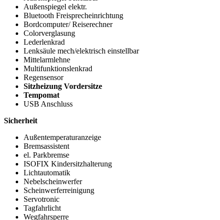
Außenspiegel elektr.
Bluetooth Freisprecheinrichtung
Bordcomputer/ Reiserechner
Colorverglasung
Lederlenkrad
Lenksäule mech/elektrisch einstellbar
Mittelarmlehne
Multifunktionslenkrad
Regensensor
Sitzheizung Vordersitze
Tempomat
USB Anschluss
Sicherheit
Außentemperaturanzeige
Bremsassistent
el. Parkbremse
ISOFIX Kindersitzhalterung
Lichtautomatik
Nebelscheinwerfer
Scheinwerferreinigung
Servotronic
Tagfahrlicht
Wegfahrsperre