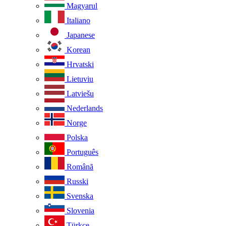
Magyarul
Italiano
Japanese
Korean
Hrvatski
Lietuviu
Latviešu
Nederlands
Norge
Polska
Português
Românã
Russki
Svenska
Slovenia
Türkçe