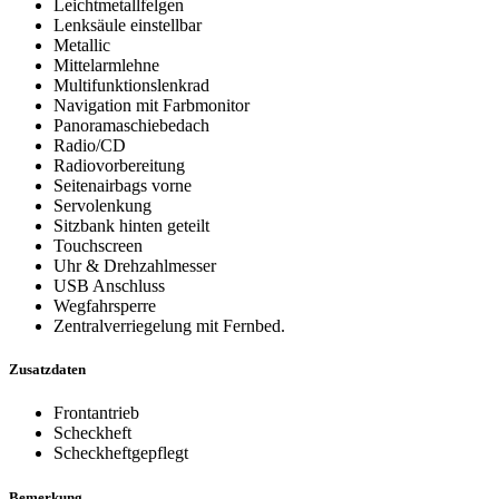
Leichtmetallfelgen
Lenksäule einstellbar
Metallic
Mittelarmlehne
Multifunktionslenkrad
Navigation mit Farbmonitor
Panoramaschiebedach
Radio/CD
Radiovorbereitung
Seitenairbags vorne
Servolenkung
Sitzbank hinten geteilt
Touchscreen
Uhr & Drehzahlmesser
USB Anschluss
Wegfahrsperre
Zentralverriegelung mit Fernbed.
Zusatzdaten
Frontantrieb
Scheckheft
Scheckheftgepflegt
Bemerkung