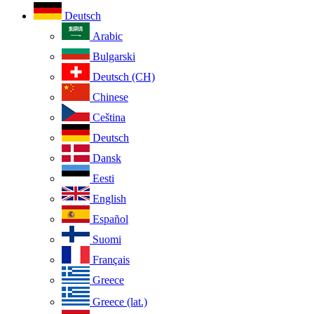
Deutsch
Arabic
Bulgarski
Deutsch (CH)
Chinese
Ceština
Deutsch
Dansk
Eesti
English
Español
Suomi
Français
Greece
Greece (lat.)