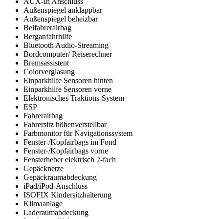
AUX-In Anschluss
Außenspiegel anklappbar
Außenspiegel beheizbar
Beifahrerairbag
Berganfahrhilfe
Bluetooth Audio-Streaming
Bordcomputer/ Reiserechner
Bremsassistent
Colorverglasung
Einparkhilfe Sensoren hinten
Einparkhilfe Sensoren vorne
Elektronisches Traktions-System
ESP
Fahrerairbag
Fahrersitz höhenverstellbar
Farbmonitor für Navigationssystem
Fenster-/Kopfairbags im Fond
Fenster-/Kopfairbags vorne
Fensterheber elektrisch 2-fach
Gepäcknetze
Gepäckraumabdeckung
iPad/iPod-Anschluss
ISOFIX Kindersitzhalterung
Klimaanlage
Laderaumabdeckung