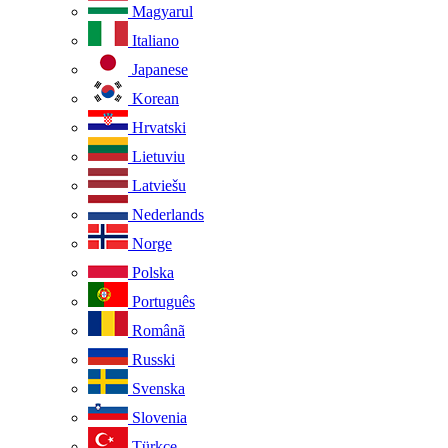
Magyarul
Italiano
Japanese
Korean
Hrvatski
Lietuviu
Latviešu
Nederlands
Norge
Polska
Português
Românã
Russki
Svenska
Slovenia
Türkçe