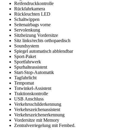
Reifendruckkontrolle
Rückfahrkamera
Rückleuchten LED
Schaltwippen
Seitenairbags vorne
Servolenkung
Sitzheizung Vordersitze
Sitz links/rechts orthopaedisch
Soundsystem
Spiegel automatisch abblendbar
Sport-Paket
Sportfahrwerk
Spurhalteassistent
Start-Stop-Automatik
Tagfahrlicht
Tempomat
Totwinkel-Assistent
Traktionskontrolle
USB Anschluss
Verkehrsschilderkennung
Verkehrszeichenassistent
Verkehrszeichenerkennung
Vordersitze mit Memory
Zentralverriegelung mit Fernbed.