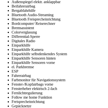
Außenspiegel elektr. anklappbar
Beifahrerairbag
Bergabfahrhilfe
Bluetooth Audio-Streaming
Bluetooth Freisprecheinrichtung
Bordcomputer/ Reiserechner
Bremsassistent
Colorverglasung
Differential-Sperre
Digitales Radio
Einparkhilfe
Einparkhilfe Kamera
Einparkhilfe selbstlenkendes System
Einparkhilfe Sensoren hinten
Einparkhilfe Sensoren vorne
el. Parkbremse
ESP
Fahrerairbag
Farbmonitor für Navigationssystem
Fenster-/Kopfairbags vorne
Fensterheber elektrisch 2-fach
Fernlichtregulierung
Follow me home Funktion
Freisprecheinrichtung
Gepäcknetze