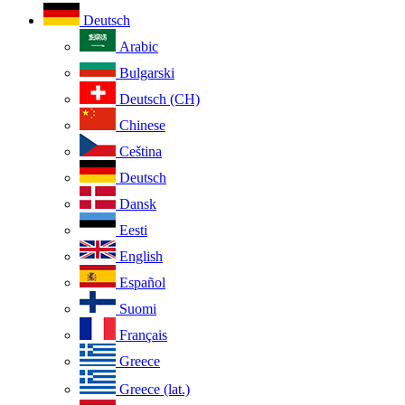
Deutsch
Arabic
Bulgarski
Deutsch (CH)
Chinese
Ceština
Deutsch
Dansk
Eesti
English
Español
Suomi
Français
Greece
Greece (lat.)