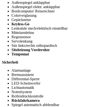
Außenspiegel anklappbar
Außenspiegel elektr. anklappbar
Bordcomputer/ Reiserechner
Colorverglasung
Gepäcknetze
Keyless-Go
Lenksäule mech/elektrisch einstellbar
Mittelarmlehne
Regensensor
Servolenkung
Sitz links/rechts orthopaedisch
Sitzheizung Vordersitze
Tempomat
Sicherheit
Alarmanlage
Bremsassistent
Differential-Sperre
LED-Scheinwerfer
Lichtautomatik
Notrufsystem
Reifendruckkontrolle
Rückfahrkamera
Spiegel automatisch abblendbar