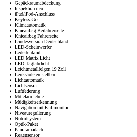
Gepäckraumabdeckung
Inspektion neu
iPad/iPod-Anschluss
Keyless-Go
Klimaautomatik
Knieairbag Beifahrerseite
Knieairbag Fahrerseite
Landesversion Deutschland
LED-Scheinwerfer
Lederlenkrad
LED Matrix Licht
LED Tagfahrlicht
Leichtmetallfelgen 19 Zoll
Lenksäule einstellbar
Lichtautomatik
Lichtsensor
Luftfederung
Mittelarmlehne
Müdigkeitserkennung
Navigation mit Farbmonitor
Niveauregulierung
Notrufsystem
Optik-Paket
Panoramadach
Regensensor